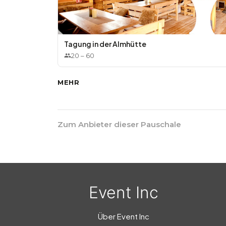
Tagung in der Almhütte
20
–
60
MEHR
Zum Anbieter dieser Pauschale
Event Inc
Über Event Inc