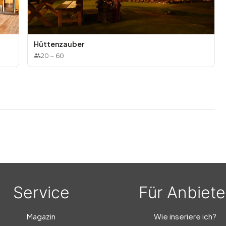
Hüttenzauber
20
–
60
Service
Für Anbiete
Magazin
Wie inseriere ich?