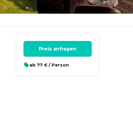
Preis anfragen
ab
77
€ / Person