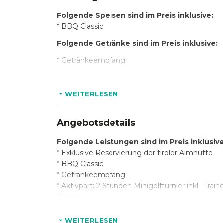
Folgende Speisen sind im Preis inklusive:
* BBQ Classic
Folgende Getränke sind im Preis inklusive:
* Getränkeempfang
Optional:
Beispiel Catering (Premium):
WEITERLESEN
* Frisch vom Grill:
* Rinder-Hüftsteak mit buntem Pfeffer
Angebotsdetails
* Hähnchenbrust in Ingwer-Chilimarinade
* Zarte Lammhüfte
Folgende Leistungen sind im Preis inklusive
* Thüringer Bratwurst
* Exklusive Reservierung der tiroler Almhütte
* Knackiges Grillgemüse
* BBQ Classic
* Getränkeempfang
* Das besondere Special für Sie:
* Aktivpart: 2 Stunden Minigolfturnier inkl. Tr
* Scampi-Pfanne mit knackigem Gemüse
Preisen
* Beschallungsanlage und Mikrofon
* Als Beilage:
* Beleuchtung
WEITERLESEN