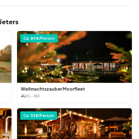
 & Pesto
ieters
ola
Ca.
80
€/Person
Weihnachtszauber Moorfleet
20
–
80
Ca.
93
€/Person