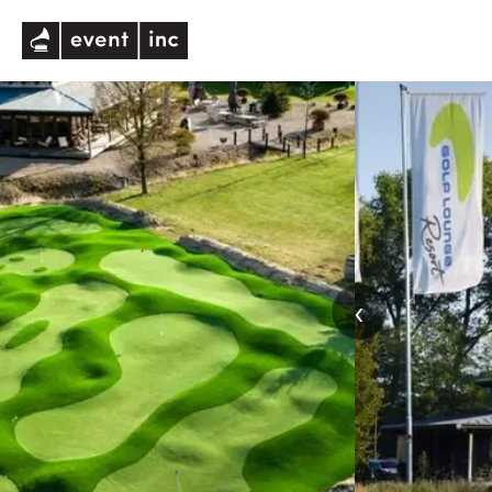
eventinc
‹