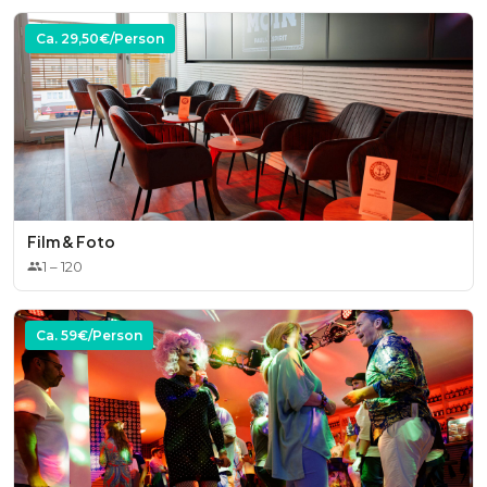
* Betriebskosten
Ca.
29,50
€/Person
Optional:
* DJ
* Moderator
* Comedians
Film & Foto
1
–
120
* Aktivitäten im Haus (Panik City, Skurillium, Lasertag,
Kieztour)
Ca.
59
€/Person