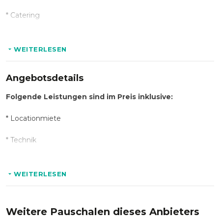
* Catering
* Getränkepauschalen
WEITERLESEN
Angebotsdetails
Folgende Leistungen sind im Preis inklusive:
* Locationmiete
* Technik
* Veranstaltungsorganisation
WEITERLESEN
* Personal
* Endreinigung
Weitere Pauschalen dieses Anbieters