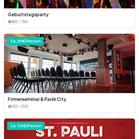
Geburtstagsparty
80
–
150
Ca.
59
€/Person
Firmenseminar & Panik City
30
–
100
Ca.
119
€/Person