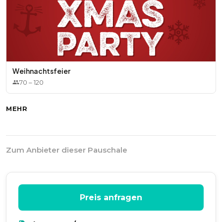
Weihnachtsfeier
70
–
120
MEHR
Zum Anbieter dieser Pauschale
Preis anfragen