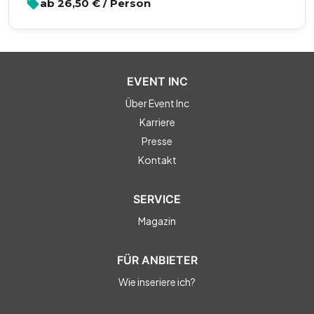
ab
26,50
€ / Person
EVENT INC
Über Event Inc
Karriere
Presse
Kontakt
SERVICE
Magazin
FÜR ANBIETER
Wie inseriere ich?