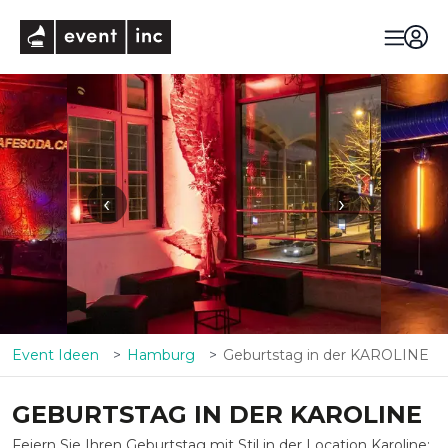
eventinc
‹
›
Event Ideen
Hamburg
Geburtstag in der KAROLINE
GEBURTSTAG IN DER KAROLINE
Feiern Sie Ihren Geburtstag mit Stil in der Location Karoline: