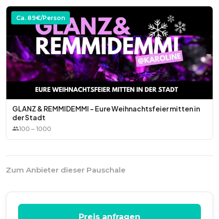
* Speisen
Ca.
89
€/Person
GLANZ & REMMIDEMMI - Eure Weihnachtsfeier mitten in
der Stadt
100
–
1000
Zum Anbieter dieser Pauschale
Preis anfragen