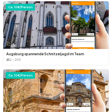
Ca.
10
€/Person
Augsburg spannende Schnitzeljagd im Team
2
–
200
Ca.
10
€/Person