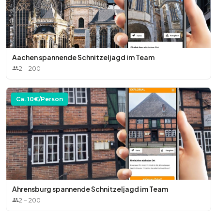
Aachen spannende Schnitzeljagd im Team
2
–
200
Ca.
10
€/Person
Ahrensburg spannende Schnitzeljagd im Team
2
–
200