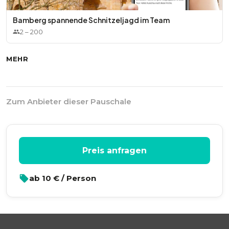
Bamberg spannende Schnitzeljagd im Team
2
–
200
MEHR
Zum Anbieter dieser Pauschale
Preis anfragen
ab
10
€ / Person