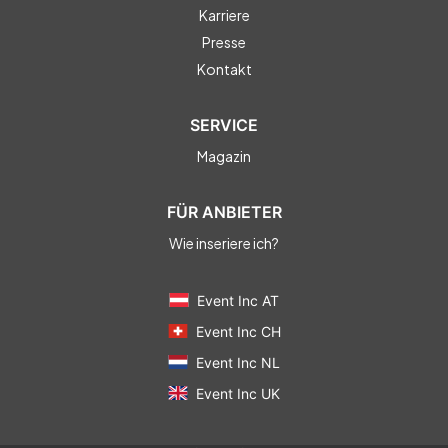
* Champagner-Pyramide
Karriere
Presse
* Kaffeespezialitäten
Kontakt
* Limonadenstand I Getränkespender
* Spirituosen I Absacker
SERVICE
Magazin
FÜR ANBIETER
Wie inseriere ich?
Event Inc AT
Event Inc CH
Event Inc NL
Event Inc UK