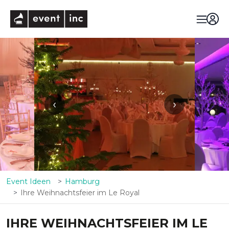
eventinc
‹
›
Event Ideen
Hamburg
Ihre Weihnachtsfeier im Le Royal
IHRE WEIHNACHTSFEIER IM LE