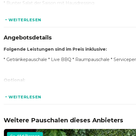
* Bunter Salat der Saison mit Hausdressing
* Antipasti Selektion
WEITERLESEN
* Caprése Mozzarella
* Pellkartoffelsalat mit frischen Kräutern
Angebotsdetails
* Frisches Baguette mit portionierter Butter
Folgende Leistungen sind im Preis inklusive:
* Getränkepauschale * Live BBQ * Raumpauschale * Serviceper
Gegrilltes:
* Thüringer und vegetarische Bratwurst
Optional:
* Räuchertofu-Spieße mit knackigem Gemüse
* Erweiterung der Speise- und Getränkepauschale * Verlängerun
* Hähnchenbruststeak in hausgemachter Marinade
WEITERLESEN
* Folienkartoffel mit Sour Creme
* Auswahl an verschiedenen Grillsaucen
Weitere Pauschalen dieses Anbieters