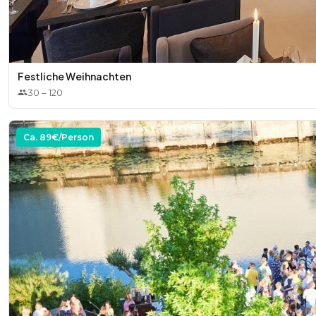
Festliche Weihnachten
30
–
120
Ca.
89
€/Person