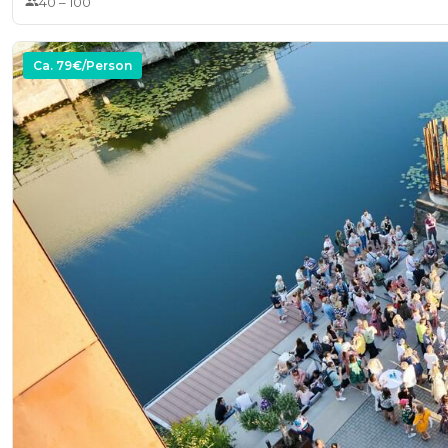
40
–
100
* Eiswürfel | Crushed Ice
Ca.
79
€/Person