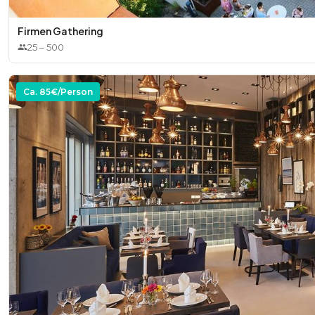
Firmen Gathering
25
–
500
Ca.
85
€/Person