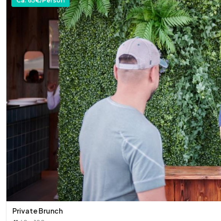
Ca.
65
€/Person
Dessert:
* Rote Grütze mit Vanille Sauce mit frischer Minze garniert
Folgende Getränke sind im Preis inklusive:
* Acqua Morelli Sparkling | Non Sparkling
* Klindworth Orangensaft
* Coca-Cola | Coca-Cola Zero | Fanta | Sprite
* Becks Pils | Becks Lemon Brew | Becks Blue
* Rotwein wie Torresella Cabernet Veneto
* Weißwein wie Karl Pfaffmann Grauburgunder
* Prosecco Spumante Gran Cuvee
* Café | Tee
Private Brunch