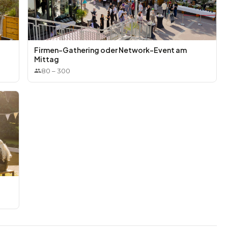
Firmen-Gathering oder Network-Event am
Mittag
80
–
300