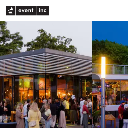
eventinc
‹