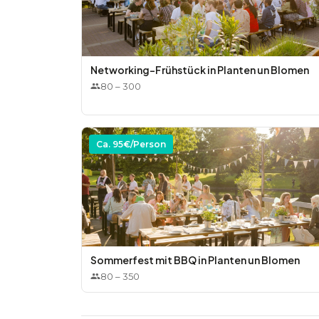
Networking-Frühstück in Planten un Blomen
80
–
300
Ca.
95
€/Person
Sommerfest mit BBQ in Planten un Blomen
80
–
350