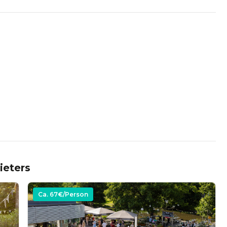
:
ieters
Ca.
67
€/Person