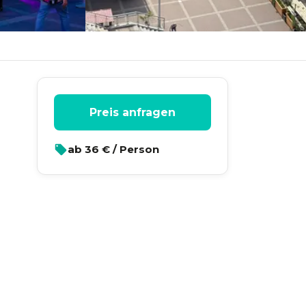
Preis anfragen
ab
36
€ / Person