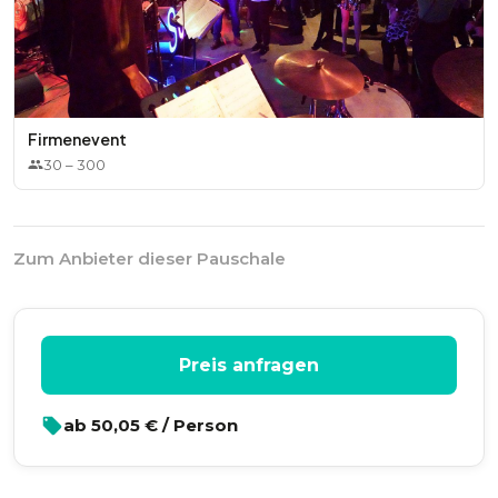
Firmenevent
30
–
300
Zum Anbieter dieser Pauschale
Preis anfragen
ab
50,05
€ / Person