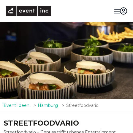
eventinc
Event Ideen
Hamburg
Streetfoodvario
STREETFOODVARIO
Streetfoodvario
– Genuss trifft urbanes Entertainment.