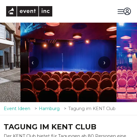
eventinc
‹
›
Event Ideen
Hamburg
Tagung im KENT Club
TAGUNG IM KENT CLUB
Der KENT Club bietet für Tagungen ab 80 Personen eine