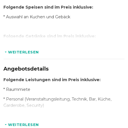
Folgende Speisen sind im Preis inklusive:
* Auswahl an Kuchen und Gebäck
Folgende Getränke sind im Preis inklusive:
* Wasser
WEITERLESEN
* Auswahl Softdrinks
* Kaffee
Angebotsdetails
Folgende Leistungen sind im Preis inklusive:
* Raummiete
* Personal (Veranstaltungsleitung, Technik, Bar, Küche,
Garderobe, Security)
* Bestuhlung & hauseigenes Mobiliar
* Professionelle technische Ausstattung laut Technical
WEITERLESEN