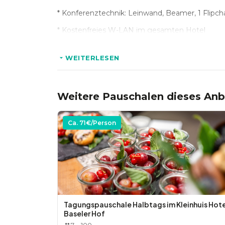
* Konferenztechnik: Leinwand, Beamer, 1 Flipch
Folgende Getränke sind im Preis inklusive:
* Kostenfreies W-LAN im gesamten Hotel
* Mineralisiertes Wasser mit Waterdrops sowie 
* Ein kleines Softgetränk zum Mittagessen
WEITERLESEN
* 2 Kaffeepausen (Kaffeepause vormittags mit 2
Weitere Pauschalen dieses Anb
Optional:
Ca.
71
€/Person
* Abendessen 3-Gang-Menü oder Buffet je nac
* Dinner-Pauschale 3-Gang-Menü oder Buffet je
(Bier, Wein, Softgetränke, Kaffeespezialitäten) 
* Snack Bar mit zwei unterschiedlichen Sacks (s
Tagungspauschale Halbtags im Kleinhuis Hote
Baseler Hof