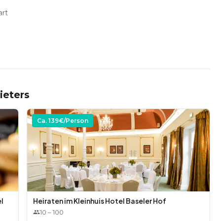
art
ein kleines Softgetränk zum Mittagessen
 Beilagen, Kaffeepause nachmittags mit 1 Beilage)
ieters
Ca.
139
€/Person
h Belegung EUR 39,00 p. Person
 nach Belegung inkl. 3-stündiger Getränkepauschale
für EUR 64,00 p. Person
üß und salzig)
l
Heiraten im Kleinhuis Hotel Baseler Hof
10
–
100