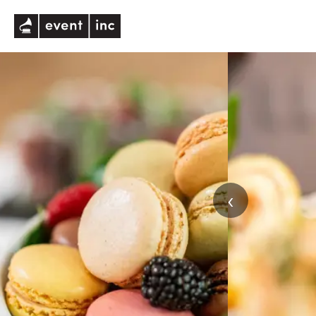
eventinc
‹