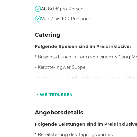
Ab 80 € pro Person
Von 7 bis 100 Personen
Catering
Folgende Speisen sind im Preis inklusive:
* Business Lunch in Form von einem 3-Gang-Me
- Karotte-Ingwer Suppe
- Seelachs mit Kräutersoße, Romanesco und ge
oder
WEITERLESEN
- Rindergulasch mit Pilzen und Kräuterreis
oder
Angebotsdetails
- Spätzle-Gemüsepfanne
Folgende Leistungen sind im Preis inklusive
- Hamburger Rote Grütze mit Vanillesoße
* Bereitstellung des Tagungsraumes