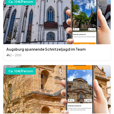
Ca.
10
€/Person
Augsburg spannende Schnitzeljagd im Team
2
–
200
Ca.
10
€/Person