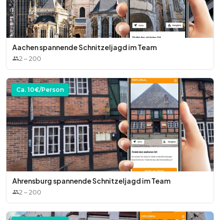
Aachen spannende Schnitzeljagd im Team
2
–
200
Ca.
10
€/Person
Ahrensburg spannende Schnitzeljagd im Team
2
–
200