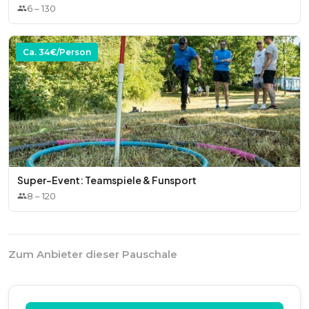
6
–
130
Ca.
34
€/Person
Super-Event: Teamspiele & Funsport
8
–
120
Zum Anbieter dieser Pauschale