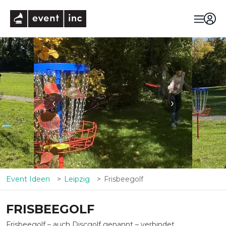
eventinc
‹
›
Event Ideen
Leipzig
Frisbeegolf
FRISBEEGOLF
Frisbeegolf – auch Discgolf genannt – verbindet