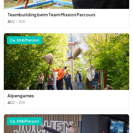
Teambuilding beim Team Mission Parcours
12
–
100
Ca.
50
€/Person
Alpengames
12
–
100
Ca.
59
€/Person