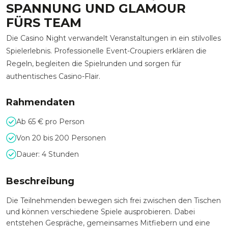
SPANNUNG UND GLAMOUR
FÜRS TEAM
Die Casino Night verwandelt Veranstaltungen in ein stilvolles
Spielerlebnis. Professionelle Event-Croupiers erklären die
Regeln, begleiten die Spielrunden und sorgen für
authentisches Casino-Flair.
Rahmendaten
Ab 65 € pro Person
Von 20 bis 200 Personen
Dauer: 4 Stunden
Beschreibung
Die Teilnehmenden bewegen sich frei zwischen den Tischen
und können verschiedene Spiele ausprobieren. Dabei
entstehen Gespräche, gemeinsames Mitfiebern und eine