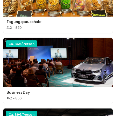
Tagungspauschale
2
–
850
Ca.
84
€/Person
Business Day
2
–
850
Ca.
89
€/Person