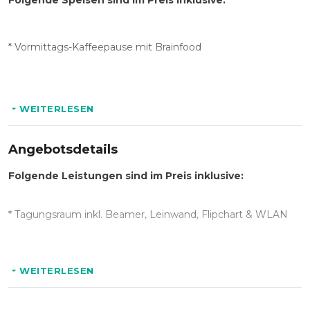
Folgende Speisen sind im Preis inklusive:
* Vormittags-Kaffeepause mit Brainfood
* Mittagsbuffet mit Salat, Suppe, zwei Hauptgängen,
Dessert & Obst
WEITERLESEN
* Nachmittags-Kaffeepause mit Gebäck aus hauseigener
Angebotsdetails
Bäckerei
Folgende Leistungen sind im Preis inklusive:
Folgende Getränke sind im Preis inklusive:
* Tagungsraum inkl. Beamer, Leinwand, Flipchart & WLAN
* Heiß- und Kaltgetränke unlimitiert an unseren
Getränkestationen für die gesamte Tagung
WEITERLESEN