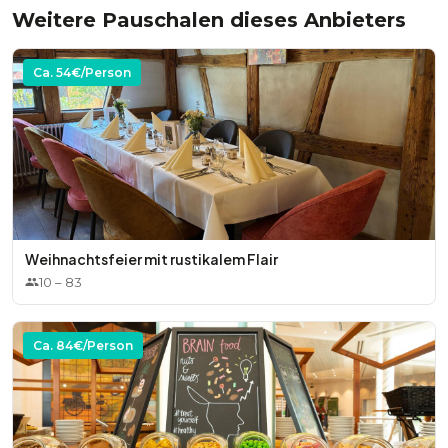
Weitere Pauschalen dieses Anbieters
Ca.
54
€/Person
Weihnachtsfeier mit rustikalem Flair
10
–
83
Ca.
84
€/Person