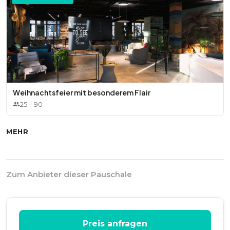
Weihnachtsfeier mit besonderem Flair
25
–
90
MEHR
Zum Anbieter dieser Pauschale
Preis anfragen