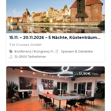
15.11. – 20.11.2026 – 5 Nächte, Küstenträume der Ostsee & Aarhus
TUI Cruises GmbH
Konferenz / Kongress, Firmenevent
Speisen & Getränke
12–2900
Teilnehmer
51,90€
ca.
/ Pers.