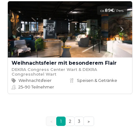
89€
ca.
/ Pers.
Weihnachtsfeier mit besonderem Flair
DEKRA Congress Center Wart & DEKRA
Congresshotel Wart
Weihnachtsfeier
Speisen & Getränke
25–90
Teilnehmer
<
1
2
3
>