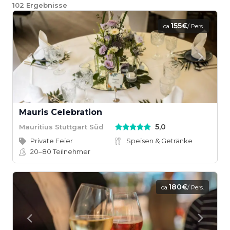
102
Ergebnisse
155€
ca.
/ Pers.
Mauris Celebration
5,0
Mauritius Stuttgart Süd
Private Feier
Speisen & Getränke
20–80
Teilnehmer
180€
ca.
/ Pers.