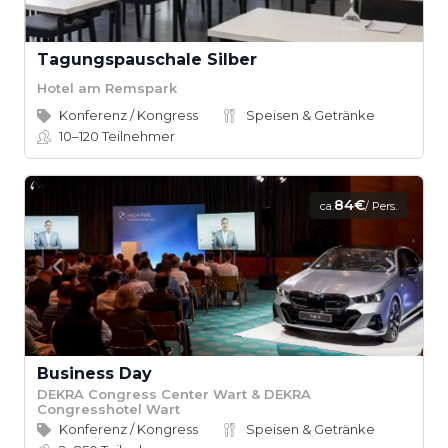
Tagungspauschale Silber
Hotel am Remspark
Konferenz / Kongress
Speisen & Getränke
10–120
Teilnehmer
84€
ca.
/ Pers.
Business Day
DEKRA Congress Center Wart & DEKRA
Congresshotel Wart
Konferenz / Kongress
Speisen & Getränke