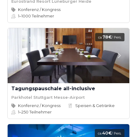
Eurostrand Resort Lüneburger Heide
Konferenz / Kongress
1–1000
Teilnehmer
78€
ca.
/ Pers.
Tagungspauschale all-inclusive
Parkhotel Stuttgart Messe-Airport
Konferenz / Kongress
Speisen & Getränke
1–250
Teilnehmer
40€
ca.
/ Pers.