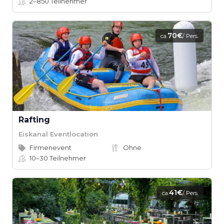
2–850
Teilnehmer
70€
ca.
/ Pers.
Rafting
Eiskanal Eventlocation
Firmenevent
Ohne
10–30
Teilnehmer
41€
ca.
/ Pers.