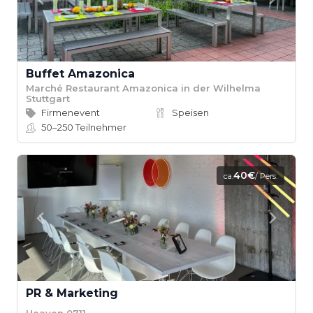
Buffet Amazonica
Marché Restaurant Amazonica in der Wilhelma
Stuttgart
Firmenevent
Speisen
50–250
Teilnehmer
40€
ca.
/ Pers.
PR & Marketing
Heaven 0711