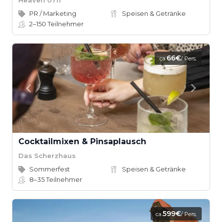
PR / Marketing
Speisen & Getränke
2–150
Teilnehmer
66€
ca.
/ Pers.
Cocktailmixen & Pinsaplausch
Das Scherzhaus
Sommerfest
Speisen & Getränke
8–35
Teilnehmer
599€
ca.
/ Pers.