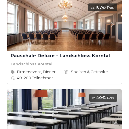
167€
ca.
/ Pers.
Pauschale Deluxe - Landschloss Korntal
Landschloss Korntal
Firmenevent, Dinner
Speisen & Getränke
40–200
Teilnehmer
40€
ca.
/ Pers.