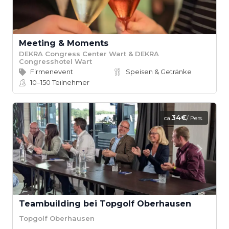
Meeting & Moments
DEKRA Congress Center Wart & DEKRA
Congresshotel Wart
Firmenevent
Speisen & Getränke
10–150
Teilnehmer
34€
ca.
/ Pers.
Teambuilding bei Topgolf Oberhausen
Topgolf Oberhausen