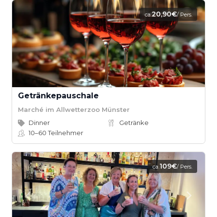
20,90€
ca.
/ Pers.
Getränkepauschale
Marché im Allwetterzoo Münster
Dinner
Getränke
10–60
Teilnehmer
109€
ca.
/ Pers.