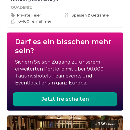
QUADER12
Private Feier
Speisen & Getränke
10–100
Teilnehmer
Darf es ein bisschen mehr
sein?
Sichern Sie sich Zugang zu unserem
erweiterten Portfolio mit über 90.000
Tagungshotels, Teamevents und
Eventlocations in ganz Europa.
Jetzt freischalten
75€
ca.
/ Pers.