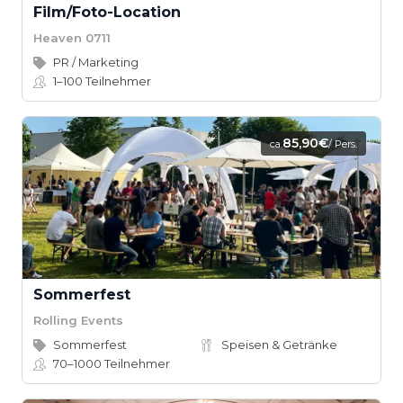
Film/Foto-Location
Heaven 0711
PR / Marketing
1–100
Teilnehmer
85,90€
ca.
/ Pers.
Sommerfest
Rolling Events
Sommerfest
Speisen & Getränke
70–1000
Teilnehmer