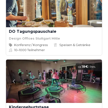
DO Tagungspauschale
Design Offices Stuttgart Mitte
Konferenz / Kongress
Speisen & Getränke
10–1000
Teilnehmer
18€
ca.
/ Pers.
Kinder­geburtstage