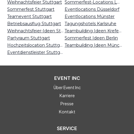
Weihnachtsfeier Stuttgart
Sommerfest-Locations Leipzig
Sommerfest Stuttgart
Eventlocations Düsseldorf
Teamevent Stuttgart
Eventlocations Münster
Betriebsausflug Stuttgart
Tagungshotels Karlsruhe
Weihnachtsfeier-Ideen Stuttgart
Teambuilding Ideen Krefeld
Partyraum Stuttgart
Sommerfest Ideen Berlin
Hochzeitslocation Stuttgart
Teambuilding Ideen München
Eventdienstleister Stuttgart
EVENT INC
Über Event Inc
Karriere
Presse
Kontakt
SERVICE