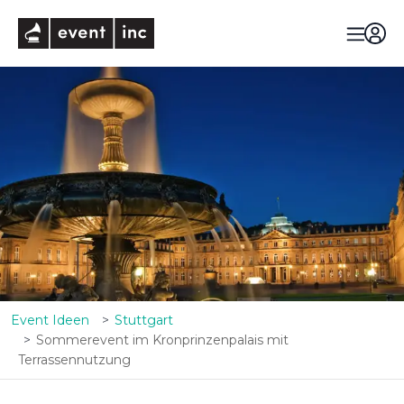
eventinc
Event Ideen
Stuttgart
Sommerevent im Kronprinzenpalais mit
Terrassennutzung