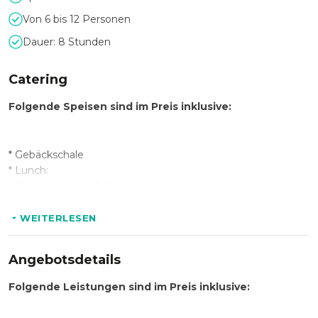
Von 6 bis 12 Personen
Dauer: 8 Stunden
Catering
Folgende Speisen sind im Preis inklusive:
* Gebäckschale
* Lunch:
* Bratwurst vom Grill
* Brötchen
* Zwei Sorten Salate
WEITERLESEN
* Soßen
Angebotsdetails
Folgende Getränke sind im Preis inklusive:
Folgende Leistungen sind im Preis inklusive: