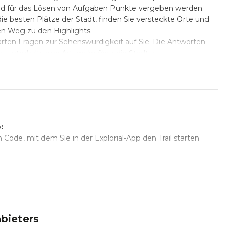
nd für das Lösen von Aufgaben Punkte vergeben werden.
e besten Plätze der Stadt, finden Sie versteckte Orte und
en Weg zu den Highlights.
en Fragen zur Sehenswürdigkeit auf Sie. Die Antworten
eine unterhaltsame Art, mehr über die Stadt zu
fgaben fordern Ihre Fantasie heraus und bringen zusätzliche
er, das Rathaus und den Marktplatz sowie den Schlossplatz
.
gscode für die App und das Abenteuer kann jederzeit ohne
itt 1-2 Stunden.
sflüge, Vereine und mehrsprachige Gruppen. Verschiedene
erden, sodass jeder das Erlebnis individuell genießen kann.
e:
 Code, mit dem Sie in der Explorial-App den Trail starten
bieters