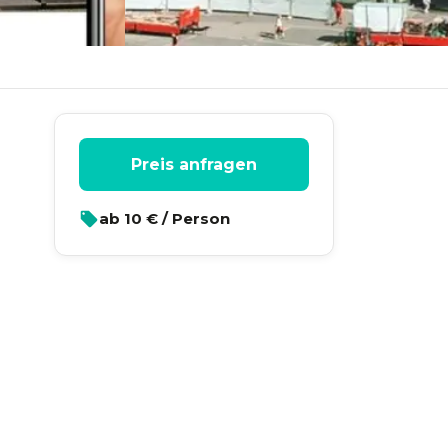
Preis anfragen
ab
10
€ / Person