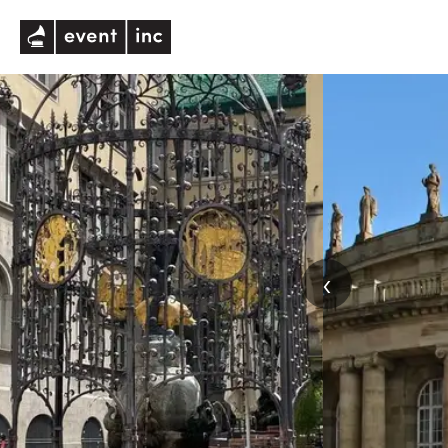
eventinc
‹