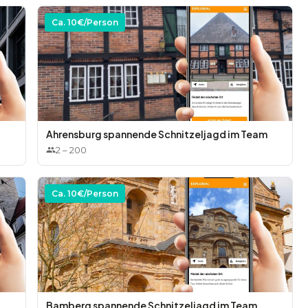
Ca.
10
€/Person
Ahrensburg spannende Schnitzeljagd im Team
2
–
200
Ca.
10
€/Person
Bamberg spannende Schnitzeljagd im Team