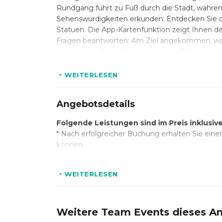
Rundgang führt zu Fuß durch die Stadt, währe
Sehenswürdigkeiten erkunden: Entdecken Sie di
Statuen. Die App-Kartenfunktion zeigt Ihnen d
Fragen beantworten: Am Ziel angekommen, wart
finden sich oft auf Schildern oder in Bildern – 
erfahren. Kreativität zeigen: Spannende Fotoau
Punkte. Besuchen Sie Orte wie
das Staatstheat
WEITERLESEN
Nach dem Ticketkauf erhalten Sie einen Zugan
Zeitdruck starten. Die Tour dauert im Durchschn
Angebotsdetails
Die Trails sind ideal für Firmenevents, Teamau
Sprachen können innerhalb der Gruppe genutzt w
Folgende Leistungen sind im Preis inklusiv
* Nach erfolgreicher Buchung erhalten Sie einen
können.
WEITERLESEN
Weitere Team Events dieses An