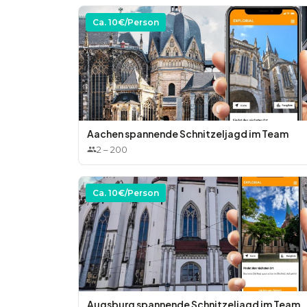
Ca.
10
€/Person
Aachen spannende Schnitzeljagd im Team
2
–
200
Ca.
10
€/Person
Augsburg spannende Schnitzeljagd im Team