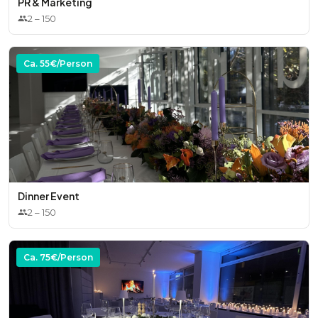
PR & Marketing
2
–
150
Ca.
55
€/Person
Dinner Event
2
–
150
Ca.
75
€/Person