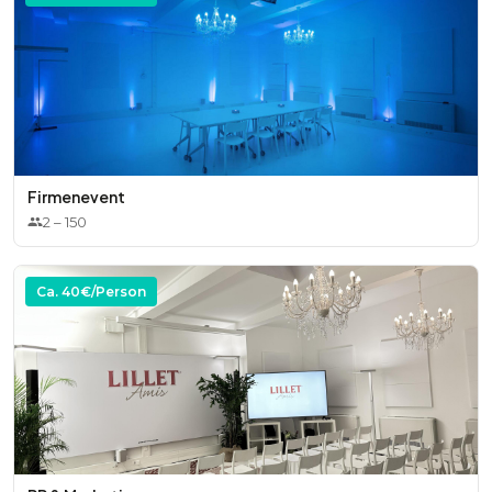
* Klima
Optional:
* Podest
* Mikrofon
Firmenevent
* Moderator
2
–
150
* Dekoration
Ca.
40
€/Person
* Shuttle, u.v.m