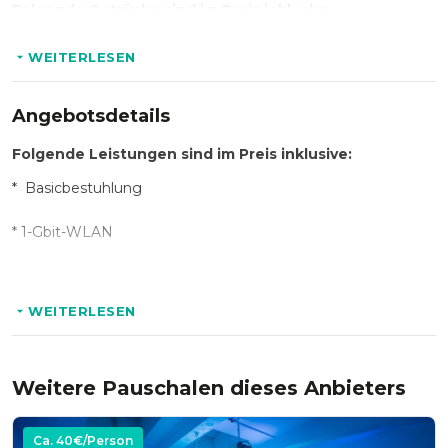
Folgende Getränke sind im Preis inklusive:
* Hot & Cold-Drinks
WEITERLESEN
Angebotsdetails
Folgende Leistungen sind im Preis inklusive:
* Basicbestuhlung
* 1-Gbit-WLAN
* Flatscreen/Beamer
WEITERLESEN
* Flipchart
* Moderationskoffer
Weitere Pauschalen dieses Anbieters
* Reinigung
Ca.
40
€/Person