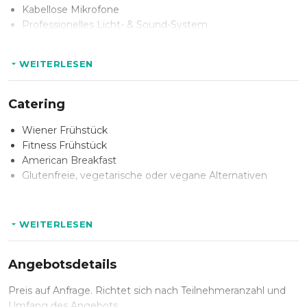
Kabellose Mikrofone
Professionelles Licht- & Sound-System
Klimaanlage
Networking Events
WEITERLESEN
Geschäftstermine
Präsentationen
Catering
Workshops
Presseveranstaltungen
Wiener Frühstück
Fitness Frühstück
American Breakfast
Glutenfreie, vegetarische oder vegane Alternativen
WEITERLESEN
Angebotsdetails
Preis auf Anfrage. Richtet sich nach Teilnehmeranzahl und
Umfang des Angebots.