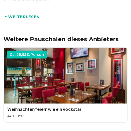
WEITERLESEN
Weitere Pauschalen dieses Anbieters
Ca.
29,95
€/Person
Weihnachten feiern wie ein Rockstar
8
–
150