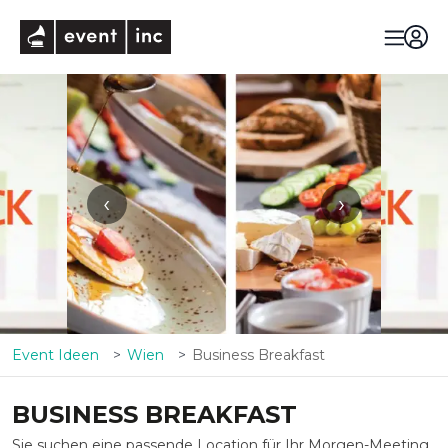
eventinc
‹
›
Event Ideen
Wien
Business Breakfast
BUSINESS BREAKFAST
Sie suchen eine passende Location für Ihr Morgen-Meeting