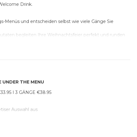
Welcome Drink.
ags-Menüs und entscheiden selbst wie viele Gänge Sie
Zutaten begleiten Ihre Weihnachtsfeier perfekt und runden
s passende Gericht für sich.
DJ oder springen Sie auf die Bühne und leben den Traum
E UNDER THE MENU
33.95 I 3 GÄNGE €38.95
tiser Auswahl aus
 SALAD BRUSCHETTA
mit klassischem Caesar-Dressing, kandiertem Speck und