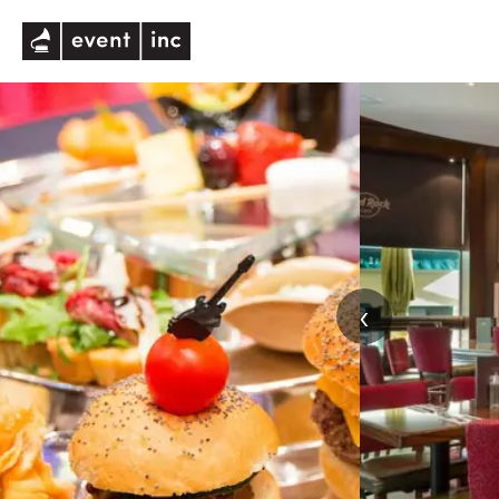
eventinc
‹