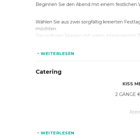
Beginnen Sie den Abend mit einem festlichen 
Wählen Sie aus zwei sorgfältig kreierten Festt
möchten.
Die rockigen Speisen mit vielen interessanten 
dieses Abend ab.
Ob Burger, Steak oder Fisch - hier findet jder da
WEITERLESEN
Tanzen Sie die Nacht zu unserem hauseigenen 
Catering
eines Rockstars.
KISS M
2 GÄNGE €
Appe
CAESAR
WEITERLESEN
Knuspriges Brot auf frischem Römersalat 