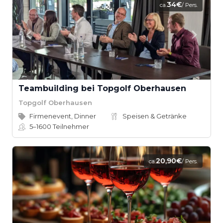
34€
ca.
/ Pers.
Teambuilding bei Topgolf Oberhausen
Topgolf Oberhausen
Firmenevent, Dinner
Speisen & Getränke
5–1600
Teilnehmer
20,90€
ca.
/ Pers.