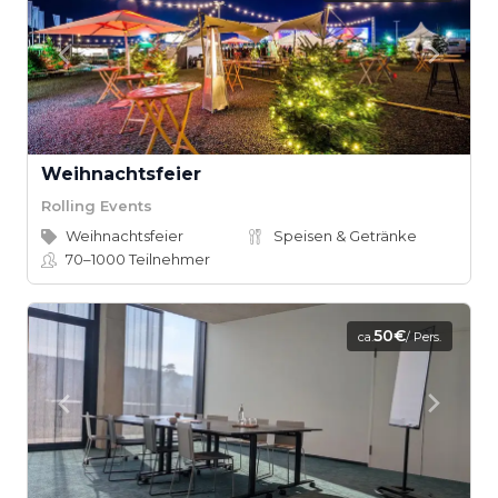
Weihnachtsfeier
Rolling Events
Weihnachtsfeier
Speisen & Getränke
70–1000
Teilnehmer
50€
ca.
/ Pers.