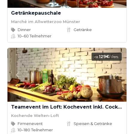
Getränkepauschale
Marché im Allwetterzoo Münster
Dinner
Getränke
10–60
Teilnehmer
129€
ca.
/ Pers.
Teamevent im Loft: Kochevent inkl. Cocktail-Workshop ab 16 Teilnehmern
Kochende Welten-Loft
Firmenevent
Speisen & Getränke
10–180
Teilnehmer