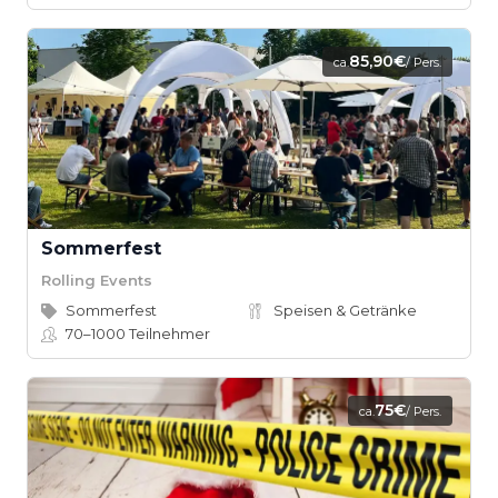
85,90€
ca.
/ Pers.
Sommerfest
Rolling Events
Sommerfest
Speisen & Getränke
70–1000
Teilnehmer
75€
ca.
/ Pers.