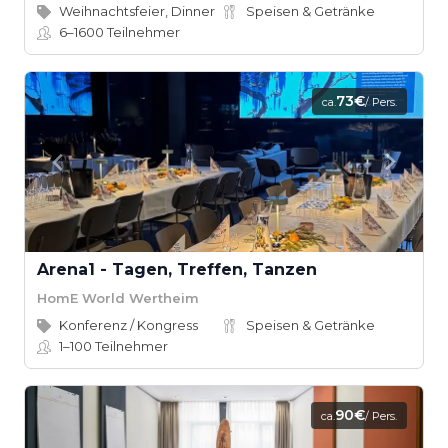
Weihnachtsfeier, Dinner
Speisen & Getränke
6–1600
Teilnehmer
73€
ca.
/ Pers.
Arena1 - Tagen, Treffen, Tanzen
HomE World Wertheim
Konferenz / Kongress
Speisen & Getränke
1–100
Teilnehmer
90€
ca.
/ Pers.