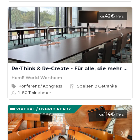
42€
ca.
/ Pers.
Re•Think & Re•Create - Für alle, die mehr brauchen
HomE World Wertheim
Konferenz / Kongress
Speisen & Getränke
1–80
Teilnehmer
VIRTUAL / HYBRID READY
114€
ca.
/ Pers.