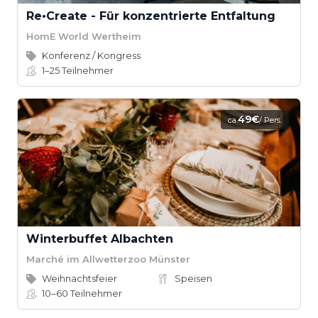
Re•Create - Für konzentrierte Entfaltung
HomE World Wertheim
Konferenz / Kongress
1–25
Teilnehmer
49€
ca.
/ Pers.
Winterbuffet Albachten
Marché im Allwetterzoo Münster
Weihnachtsfeier
Speisen
10–60
Teilnehmer