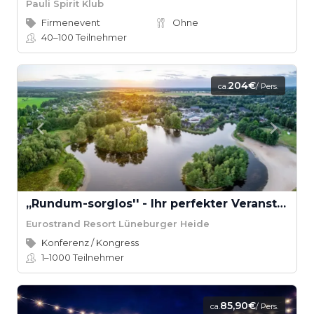
Pauli Spirit Klub
Firmenevent
Ohne
40–100
Teilnehmer
204€
ca.
/ Pers.
,,Rundum-sorglos'' - Ihr perfekter Veranstaltungstag
Eurostrand Resort Lüneburger Heide
Konferenz / Kongress
1–1000
Teilnehmer
85,90€
ca.
/ Pers.