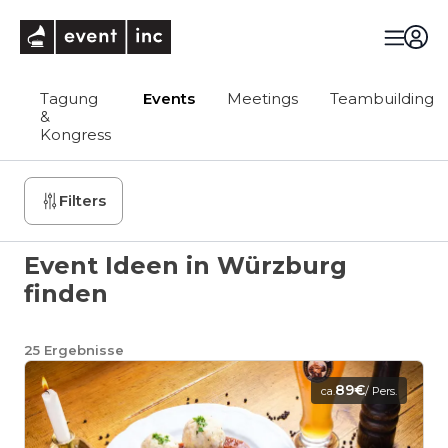
eventinc
Tagung
Events
Meetings
Teambuilding
&
Kongress
Filters
Event Ideen in Würzburg
finden
25
Ergebnisse
89€
ca.
/ Pers.