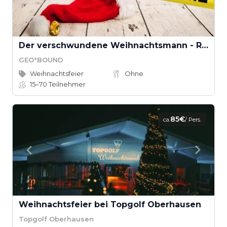
Der verschwundene Weihnachtsmann - Rettet Weihnachten! (Teamevent)
GEO°BOUND
Weihnachtsfeier
Ohne
15–70
Teilnehmer
85€
ca.
/ Pers.
Weihnachtsfeier bei Topgolf Oberhausen
Topgolf Oberhausen