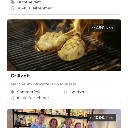
Firmenevent
30–100
Teilnehmer
45€
ca.
/ Pers.
Grillzeit
Marché im Allwetterzoo Münster
Sommerfest
Speisen
10–60
Teilnehmer
109€
ca.
/ Pers.