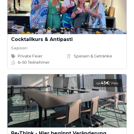
Cocktailkurs & Antipasti
Sapoori
Private Feier
Speisen & Getränke
6–50
Teilnehmer
45€
ca.
/ Pers.
Re•Think - Hier beginnt Veränderung