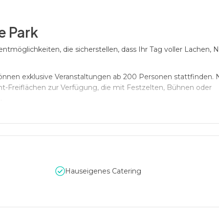
ne Park
entmöglichkeiten, die sicherstellen, dass Ihr Tag voller Lachen, 
önnen exklusive Veranstaltungen ab 200 Personen stattfinden.
t-Freiflächen zur Verfügung, die mit Festzelten, Bühnen oder
.
 Winterwonderland. Der Outdoor-Weihnachtsmarkt bietet die perf
eihnachtliches Firmenevent.
Hauseigenes Catering
n Dienstleistungen und Annehmlichkeiten, um sicherzustellen, da
ren Catering-Optionen, die von leckeren Snacks bis hin zu kompl
 Räume und Pavillons, die für Veranstaltungen jeglicher Art ge