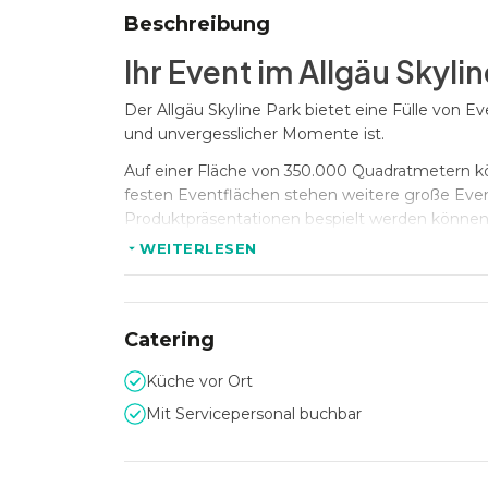
Beschreibung
Ihr Event im Allgäu Skyli
Der Allgäu Skyline Park bietet eine Fülle von Ev
und unvergesslicher Momente ist.
Auf einer Fläche von 350.000 Quadratmetern k
festen Eventflächen stehen weitere große Even
Produktpräsentationen bespielt werden können
WEITERLESEN
Ein Highlight des Allgäu Skyline Parks ist das
Umgebung für eine Weihnachtsfeier oder ein w
Catering
Ausstattung und Service
Küche vor Ort
Der Allgäu Skyline Park bietet eine Vielzahl vo
Mit Servicepersonal buchbar
Veranstaltung reibungslos abläuft. Hierzu gehö
Mahlzeiten reichen.
Die Einrichtungen im Park umfassen überdachte