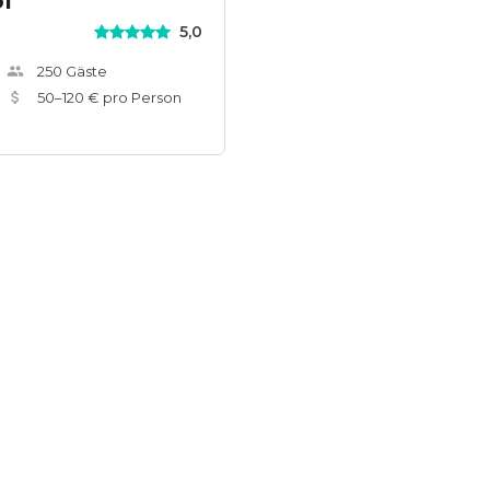
of
5,0
250
Gäste
50
–
120
€ pro Person