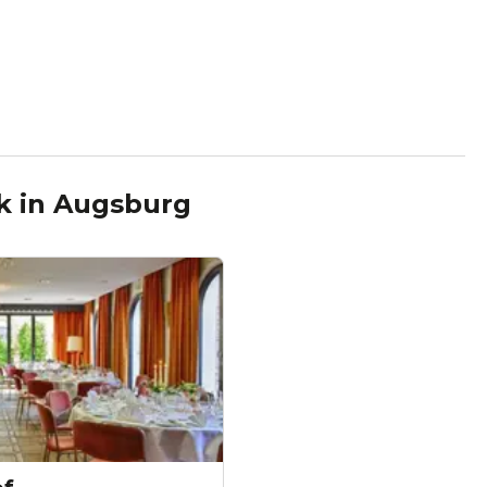
k
in
Augsburg