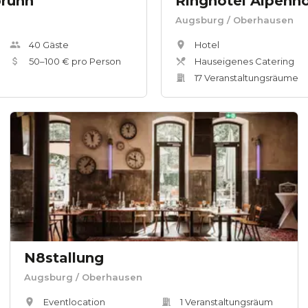
brunn
Ringhotel Alpenh
Augsburg
/ Oberhausen
40
Gäste
Hotel
50
–
100
€ pro Person
Hauseigenes Catering
17
Veranstaltungsräum
e
N8stallung
Augsburg
/ Oberhausen
Eventlocation
1
Veranstaltungsräum