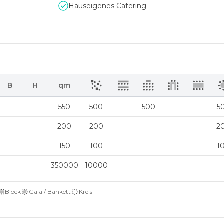
Hauseigenes Catering
B
H
qm
550
500
500
5
200
200
2
150
100
1
350000
10000
Block
Gala / Bankett
Kreis