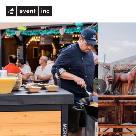
eventinc
‹