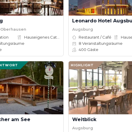
ng
Leonardo Hotel Augsb
 Oberhausen
Augsburg
ation
Hauseigenes Catering
Restaurant / Café
altungsräume
8
Veranstaltungsräume
e
400
Gäste
ANTWORT
HIGHLIGHT
cher am See
Weitblick
Augsburg