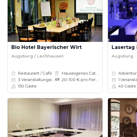
Bio Hotel Bayerischer Wirt
Lasertag
Augsburg / Lechhausen
Augsburg
Restaurant / Café
Hauseigenes Catering
3
Veranstaltungsräume
20–100 € pro Person
1
Veranstalt
150
Gäste
40
Gäste