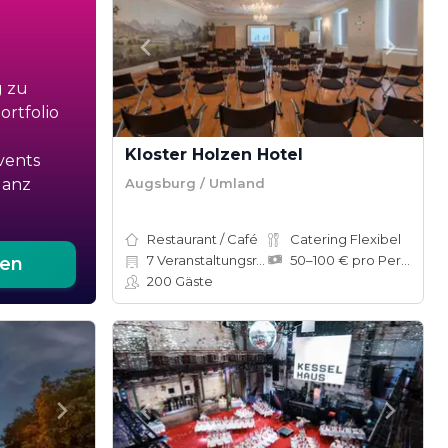
g zu
rtfolio
Kloster Holzen Hotel
vents
Augsburg / Umland
ganz
Restaurant / Café
Catering Flexibel
7
Veranstaltungsräume
50–100 € pro Person
ten
200
Gäste