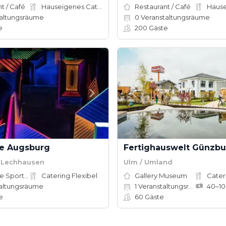
t / Café
Hauseigenes Catering
Restaurant / Café
altungsräume
0
Veranstaltungsräume
e
200
Gäste
e Augsburg
Fertighauswelt Günzbu
 Lechhausen
Ulm / Umland
Adventure Sports Site
Catering Flexibel
Gallery Museum
Cater
altungsräume
1
Veranstaltungsräume
e
60
Gäste