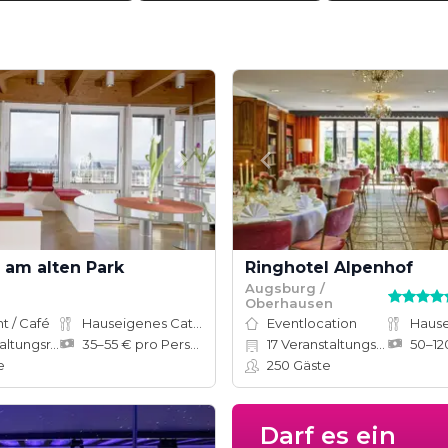
 am alten Park
Ringhotel Alpenhof
Augsburg /
Oberhausen
t / Café
Hauseigenes Catering
Eventlocation
tungsräume
35–55 € pro Person
17
Veranstaltungsräume
e
250
Gäste
Darf es ein