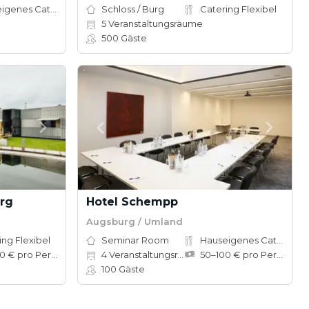
Hauseigenes Catering
Schloss / Burg
Catering Flexibel
5
Veranstaltungsräume
500
Gäste
rg
Hotel Schempp
Augsburg / Umland
ing Flexibel
Seminar Room
Hauseigenes Catering
40–100 € pro Person
4
Veranstaltungsräume
50–100 € pro Person
100
Gäste