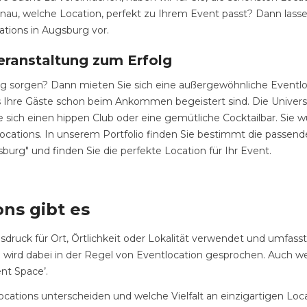
au, welche Location, perfekt zu Ihrem Event passt? Dann lasse
ations in Augsburg vor.
eranstaltung zum Erfolg
ung sorgen? Dann mieten Sie sich eine außergewöhnliche Eventl
dass Ihre Gäste schon beim Ankommen begeistert sind. Die Univer
 sich einen hippen Club oder eine gemütliche Cocktailbar. Sie w
ocations. In unserem Portfolio finden Sie bestimmt die passende
sburg" und finden Sie die perfekte Location für Ihr Event.
ns gibt es
sdruck für Ort, Örtlichkeit oder Lokalität verwendet und umfass
rd dabei in der Regel von Eventlocation gesprochen. Auch wenn
nt Space’.
ations unterscheiden und welche Vielfalt an einzigartigen Locat