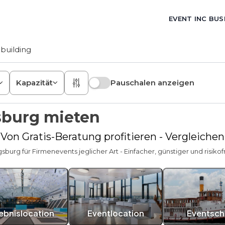
EVENT INC BUS
building
Kapazität
Pauschalen anzeigen
sburg mieten
 Von Gratis-Beratung profitieren - Vergleiche
sburg für Firmenevents jeglicher Art - Einfacher, günstiger und risikof
lebnislocation
Eventlocation
Eventschi