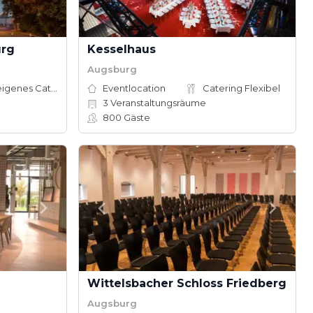
urg
Kesselhaus
Augsburg
Hauseigenes Catering
Eventlocation
Catering Flexibel
3
Veranstaltungsräume
800
Gäste
Wittelsbacher Schloss Friedberg
Augsburg