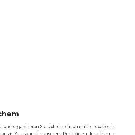
ichem
d, und organisieren Sie sich eine traumhafte Location in
tions in Augsburg, in unserem Portfolio zu dem Thema