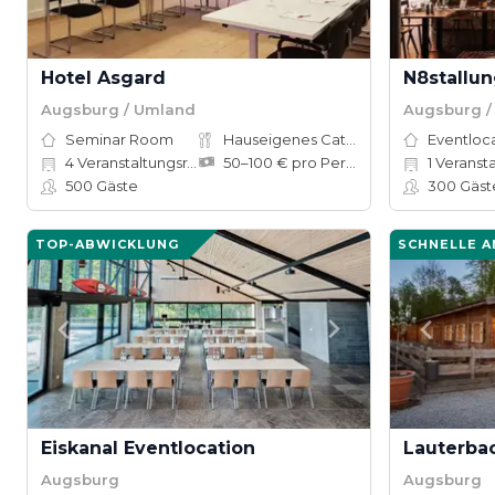
Hotel Asgard
N8stallu
Augsburg / Umland
Augsburg /
Seminar Room
Hauseigenes Catering
Eventloc
4
Veranstaltungsräume
50–100 € pro Person
1
Veranst
500
Gäste
300
Gäst
TOP-ABWICKLUNG
SCHNELLE 
Eiskanal Eventlocation
Lauterba
Augsburg
Augsburg