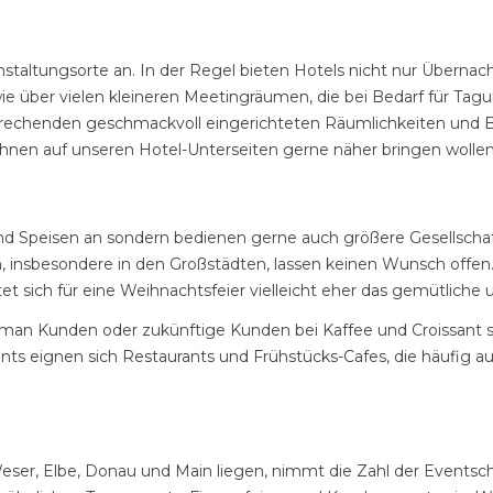
eranstaltungsorte an. In der Regel bieten Hotels nicht nur Über
wie über vielen kleineren Meetingräumen, die bei Bedarf für T
henden geschmackvoll eingerichteten Räumlichkeiten und Ballsäl
r Ihnen auf unseren Hotel-Unterseiten gerne näher bringen wollen
 und Speisen an sondern bedienen gerne auch größere Gesellsch
n, insbesondere in den Großstädten, lassen keinen Wunsch offen
et sich für eine Weihnachtsfeier vielleicht eher das gemütliche 
man Kunden oder zukünftige Kunden bei Kaffee und Croissant 
vents eignen sich Restaurants und Frühstücks-Cafes, die häufi
eser, Elbe, Donau und Main liegen, nimmt die Zahl der Eventsch