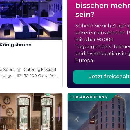
bisschen mehr
sein?
Sichern Sie sich Zugan
unserem erweiterten Po
mit über 90.000
 Königsbrunn
Tagungshotels, Teame
und Eventlocations in 
Europa.
Adventure Sports Site
Catering Flexibel
ungsräume
50–100 € pro Person
Jetzt freischal
TOP-ABWICKLUNG