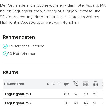
Der Ort, an dem die Götter wohnen - das Hotel Asgard. Mit
hellen Tagungsräumen, einer großzügigen Terrasse und
90 Übernachtungszimmern ist dieses Hotel ein wahres
Highlight in Augsburg, unweit von München.
Rahmendaten
Hauseigenes Catering
90 Hotelzimmer
Räume
Raumname
L
B
H
qm
Tagungsraum 1
80
80
70
80
6
Tagungsraum 2
60
60
45
50
4