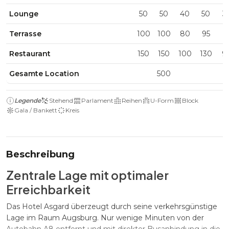
Lounge
50
50
40
50
3
Terrasse
100
100
80
95
6
Restaurant
150
150
100
130
9
Gesamte Location
500
Legende
Stehend
Parlament
Reihen
U-Form
Block
Gala / Bankett
Kreis
Beschreibung
Zentrale Lage mit optimaler
Erreichbarkeit
Das Hotel Asgard überzeugt durch seine verkehrsgünstige
Lage im Raum Augsburg. Nur wenige Minuten von der