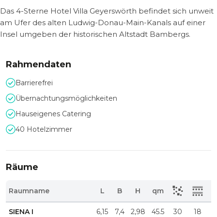
Das 4-Sterne Hotel Villa Geyerswörth befindet sich unweit
am Ufer des alten Ludwig-Donau-Main-Kanals auf einer
Insel umgeben der historischen Altstadt Bambergs.
Rahmendaten
Barrierefrei
Übernachtungsmöglichkeiten
Hauseigenes Catering
40 Hotelzimmer
Räume
Raumname
L
B
H
qm
SIENA I
6,15
7,4
2,98
45.5
30
18