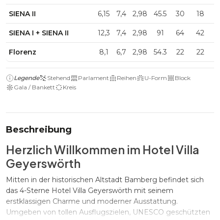
SIENA II
6,15
7,4
2,98
45.5
30
18
SIENA I + SIENA II
12,3
7,4
2,98
91
64
42
Florenz
8,1
6,7
2,98
54.3
22
22
Legende
Stehend
Parlament
Reihen
U-Form
Block
Gala / Bankett
Kreis
Beschreibung
Herzlich Willkommen im Hotel Villa
Geyerswörth
Mitten in der historischen Altstadt Bamberg befindet sich
das 4-Sterne Hotel Villa Geyerswörth mit seinem
erstklassigen Charme und moderner Ausstattung.
Umgeben von tollen Ausflugszielen, UNESCO geschützten