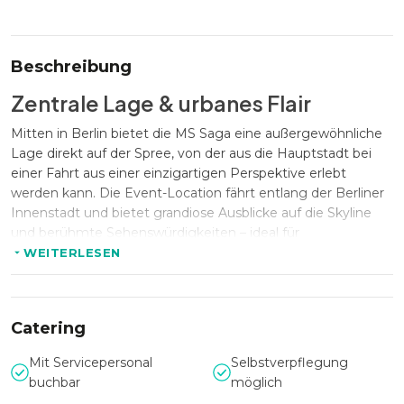
Beschreibung
Zentrale Lage & urbanes Flair
Mitten in Berlin bietet die MS Saga eine außergewöhnliche
Lage direkt auf der Spree, von der aus die Hauptstadt bei
einer Fahrt aus einer einzigartigen Perspektive erlebt
werden kann. Die Event-Location fährt entlang der Berliner
Innenstadt und bietet grandiose Ausblicke auf die Skyline
und berühmte Sehenswürdigkeiten – ideal für
Veranstaltungen, die Eindruck machen wollen.
WEITERLESEN
Kapazität & flexible Raumgestaltung
Catering
Die MS Saga bietet Platz für bis zu 60 Personen, davon 40
Mit Servicepersonal
Selbstverpflegung
Sitzplätze im gemütlichen Salon mit großen
buchbar
möglich
Panoramafenstern, die an warmen Tagen geöffnet werden