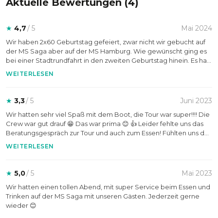
Aktuelle Bewertungen (
4
)
lockere Networking-Events oder festliche Anlässe.
★
4,7
/ 5
Mai 2024
Wir haben 2x60 Geburtstag gefeiert, zwar nicht wir gebucht auf
der MS Saga aber auf der MS Hamburg. Wie gewünscht ging es
bei einer Stadtrundfahrt in den zweiten Geburtstag hinein. Es hat
alles super gepasst. Die Crew war perfekt! Danke für dieses
WEITERLESEN
schöne Erlebnis!
★
3,3
/ 5
Juni 2023
Wir hatten sehr viel Spaß mit dem Boot, die Tour war super!!!! Die
Crew war gut drauf 😁 Das war prima 😊 👍 Leider fehlte uns das
Beratungsgespräch zur Tour und auch zum Essen! Fühlten uns da
allein gelassen . Die Tour hätte dadurch deutlich entspannter
WEITERLESEN
werden können!!!!
★
5,0
/ 5
Mai 2023
Wir hatten einen tollen Abend, mit super Service beim Essen und
Trinken auf der MS Saga mit unseren Gästen. Jederzeit gerne
wieder 😊