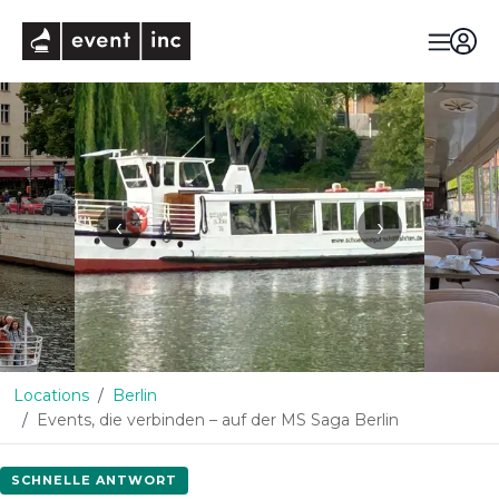
eventinc
‹
›
Locations
Berlin
Events, die verbinden – auf der MS Saga Berlin
SCHNELLE ANTWORT