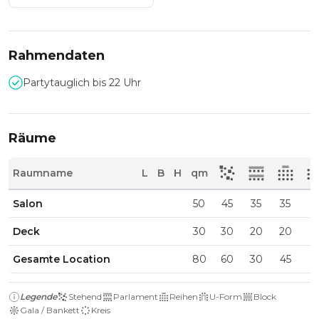
Rahmendaten
Partytauglich bis 22 Uhr
Räume
Raumname
L
B
H
qm
Salon
50
45
35
35
Deck
30
30
20
20
Gesamte Location
80
60
30
45
Legende
Stehend
Parlament
Reihen
U-Form
Block
Gala / Bankett
Kreis