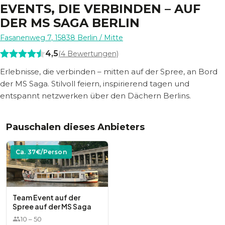
EVENTS, DIE VERBINDEN – AUF
DER MS SAGA BERLIN
Fasanenweg 7
,
15838
Berlin
/ Mitte
4,5
(
4
Bewertungen)
Erlebnisse, die verbinden – mitten auf der Spree, an Bord
der MS Saga. Stilvoll feiern, inspirierend tagen und
entspannt netzwerken über den Dächern Berlins.
Pauschalen dieses Anbieters
Ca.
37
€/Person
Team Event auf der
Spree auf der MS Saga
10
–
50