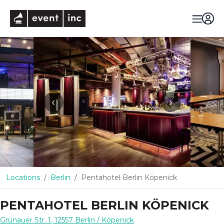
eventinc
‹
›
Locations
Berlin
Pentahotel Berlin Köpenick
PENTAHOTEL BERLIN KÖPENICK
Grünauer Str. 1
,
12557
Berlin
/ Köpenick