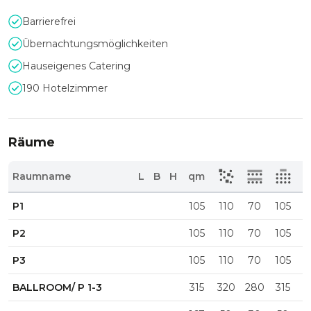
Barrierefrei
Übernachtungsmöglichkeiten
Hauseigenes Catering
190 Hotelzimmer
Räume
Raumname
L
B
H
qm
P1
105
110
70
105
P2
105
110
70
105
P3
105
110
70
105
BALLROOM/ P 1-3
315
320
280
315