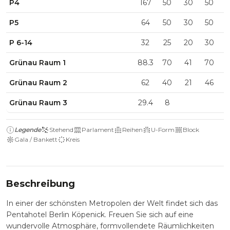
P4
167
50
30
50
P5
64
50
30
50
P 6-14
32
25
20
30
Grünau Raum 1
88.3
70
41
70
Grünau Raum 2
62
40
21
46
Grünau Raum 3
29.4
8
Legende
Stehend
Parlament
Reihen
U-Form
Block
Gala / Bankett
Kreis
Beschreibung
In einer der schönsten Metropolen der Welt findet sich das
Pentahotel Berlin Köpenick. Freuen Sie sich auf eine
wundervolle Atmosphäre, formvollendete Räumlichkeiten