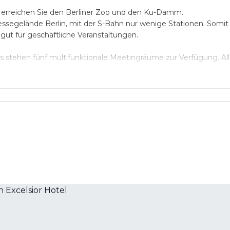
Fuß erreichen Sie den Berliner Zoo und den Ku-Damm.
segelände Berlin, mit der S-Bahn nur wenige Stationen. Somit 
gut für geschäftliche Veranstaltungen.
 stehen fünf multifunktionale Meetingräume zur Verfügung. Al
anlage und einem Terrassenzugang.
oderner Tagungstechnik ausgestattet und alle Räume sind eben
jedem Raum steht ein Telefon.