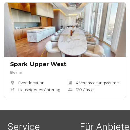
Spark Upper West
Berlin
Eventlocation
4
Veranstaltungsräum
e
Hauseigenes Catering
120
Gäste
Service
Für Anbiete