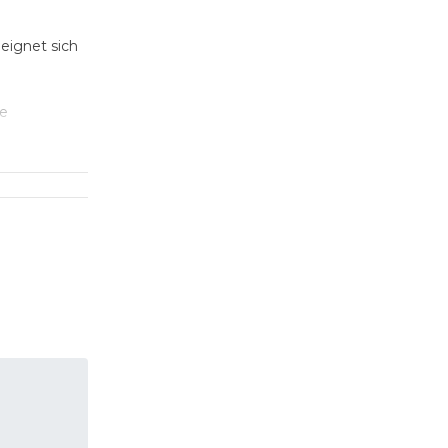
eignet sich
le
erdig