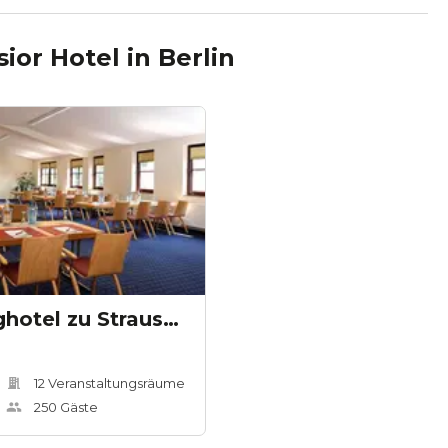
ior Hotel
in
Berlin
The Lakeside Burghotel zu Strausberg
12
Veranstaltungsräum
e
250
Gäste