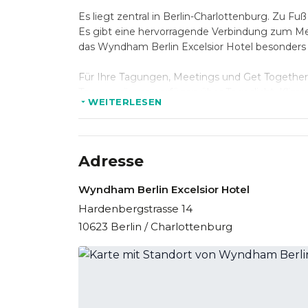
Es liegt zentral in Berlin-Charlottenburg. Zu 
Es gibt eine hervorragende Verbindung zum Mes
das Wyndham Berlin Excelsior Hotel besonders 
Für Ihre Tagungen, Meetings und Get Togethers
Tagungsräume verfügen über Tageslicht, Klima
WEITERLESEN
Das Wyndham Berlin Excelsior Hotel ist mit m
erreichbar. Überall ist W-LAN verfügbar und in 
Adresse
Wyndham Berlin Excelsior Hotel
Hardenbergstrasse 14
10623 Berlin / Charlottenburg