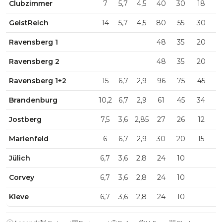
Clubzimmer
7
5,7
4,5
40
30
18
3
GeistReich
14
5,7
4,5
80
55
30
5
Ravensberg 1
48
35
20
3
Ravensberg 2
48
35
20
3
Ravensberg 1+2
15
6,7
2,9
96
75
45
7
Brandenburg
10,2
6,7
2,9
61
45
34
4
Jostberg
7,5
3,6
2,85
27
26
12
2
Marienfeld
6
6,7
2,9
30
20
15
2
Jülich
6,7
3,6
2,8
24
10
Corvey
6,7
3,6
2,8
24
10
Kleve
6,7
3,6
2,8
24
10