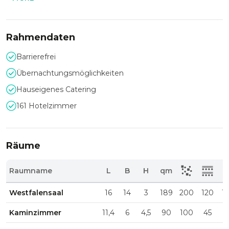
Rahmendaten
Barrierefrei
Übernachtungsmöglichkeiten
Hauseigenes Catering
161 Hotelzimmer
Räume
Raumname
L
B
H
qm
Westfalensaal
16
14
3
189
200
120
1
Kaminzimmer
11,4
6
4,5
90
100
45
8