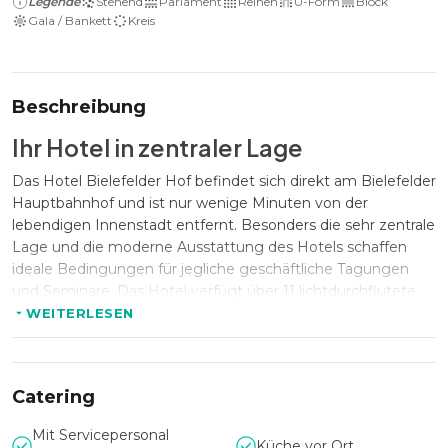
Legende
Stehend
Parlament
Reihen
U-Form
Block
Gala / Bankett
Kreis
Beschreibung
Ihr Hotel in zentraler Lage
Das Hotel Bielefelder Hof befindet sich direkt am Bielefelder
Hauptbahnhof und ist nur wenige Minuten von der
lebendigen Innenstadt entfernt. Besonders die sehr zentrale
Lage und die moderne Ausstattung des Hotels schaffen
ideale Bedingungen für jegliche geschäftliche Tagungen
und Seminare. Das Hotel verfügt über 11 lichtdurchflutete
Konferenz-, Tagungs- und Seminarräume, die auf einer
WEITERLESEN
Fläche von 24 bis 189 qm Platz für bis zu 120 Personen
bieten.
Catering
Ihr Event im Hotel Bielefelder Hof
Mit Servicepersonal
Küche vor Ort