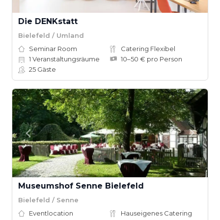
Die DENKstatt
Bielefeld / Umland
Seminar Room
Catering Flexibel
1
Veranstaltungsräume
10–50 € pro Person
25
Gäste
Museumshof Senne Bielefeld
Bielefeld / Senne
Eventlocation
Hauseigenes Catering