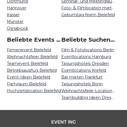
Dortmund
Seminar- und Meetingraum mieten Bielefeld
Hannover
Foto- & Filmlocation mieten Bielefeld
Kassel
Geburtstag feiern Bielefeld
Münster
Osnabrück
Beliebte Events in Bielefeld
Beliebte Suchen auf Event Inc
Firmenevent Bielefeld
Film & Fotolocations Berlin
Weihnachtsfeier Bielefeld
Eventlocations Hamburg
Teamevent Bielefeld
Tagungshotels Dresden
Betriebsausflug Bielefeld
Eventlocations Krefeld
Event-Ideen Bielefeld
Bar mieten Frankfurt
Partyraum Bielefeld
Tagungshotels Bonn
Hochzeitslocation Bielefeld
Weihnachtsfeier-Locations Berlin
Teambuilding Ideen Dresden
EVENT INC