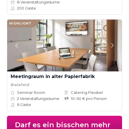
8
Veranstaltungsräume
200
Gäste
HIGHLIGHT
Meetingraum in alter Papierfabrik
Bielefeld
Seminar Room
Catering Flexibel
2
Veranstaltungsräume
10–50 € pro Person
6
Gäste
Darf es ein bisschen mehr