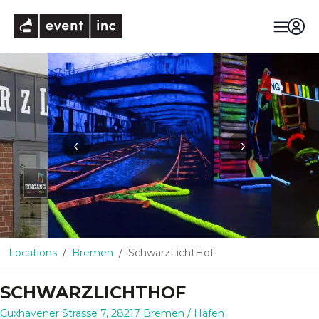
eventinc
‹
›
Locations
Bremen
SchwarzLichtHof
SCHWARZLICHTHOF
Cuxhavener Strasse 7
,
28217
Bremen
/ Häfen