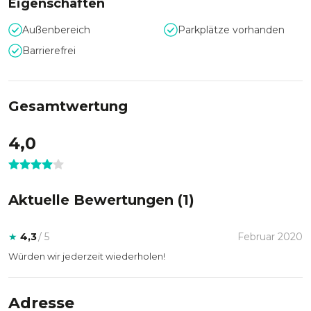
Spaziergang und erreichen Sie den Bahnhof in unter einer
Eigenschaften
Stunde auch zu Fuß.
Außenbereich
Parkplätze vorhanden
Barrierefrei
Gesamtwertung
4,0
Aktuelle Bewertungen (
1
)
★
4,3
/ 5
Februar 2020
Würden wir jederzeit wiederholen!
Adresse