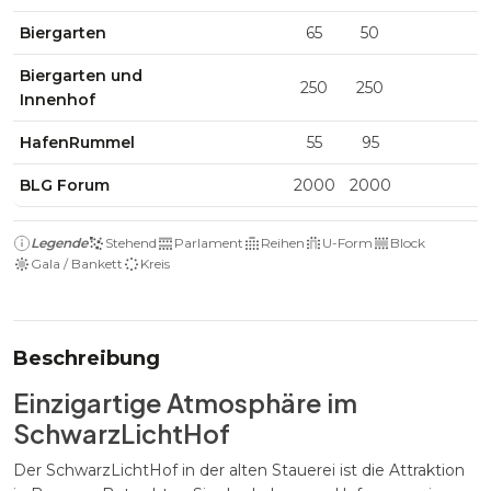
Biergarten
65
50
Biergarten und
250
250
Innenhof
HafenRummel
55
95
BLG Forum
2000
2000
Legende
Stehend
Parlament
Reihen
U-Form
Block
Gala / Bankett
Kreis
Beschreibung
Einzigartige Atmosphäre im
SchwarzLichtHof
Der SchwarzLichtHof in der alten Stauerei ist die Attraktion