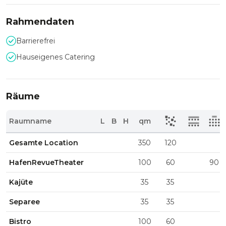
Rahmendaten
Barrierefrei
Hauseigenes Catering
Räume
Raumname
L
B
H
qm
Gesamte Location
350
120
HafenRevueTheater
100
60
90
Kajüte
35
35
Separee
35
35
Bistro
100
60