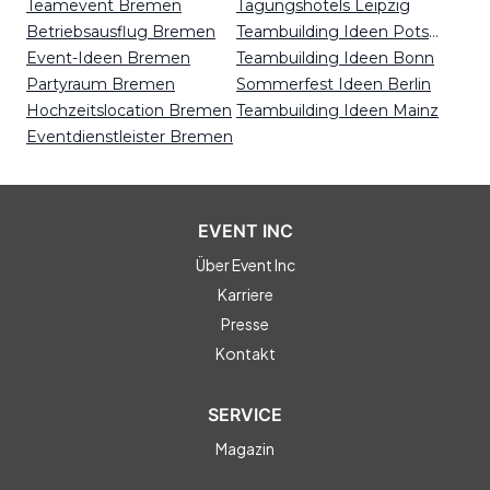
Teamevent Bremen
Tagungshotels Leipzig
Betriebsausflug Bremen
Teambuilding Ideen Potsdam
Event-Ideen Bremen
Teambuilding Ideen Bonn
Partyraum Bremen
Sommerfest Ideen Berlin
Hochzeitslocation Bremen
Teambuilding Ideen Mainz
Eventdienstleister Bremen
EVENT INC
Über Event Inc
Karriere
Presse
Kontakt
SERVICE
Magazin