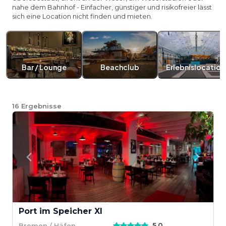
nahe dem Bahnhof - Einfacher, günstiger und risikofreier lässt
sich eine Location nicht finden und mieten.
Bar / Lounge
Beachclub
Erlebnislocation
16
Ergebnisse
Port im Speicher XI
5,0
Bremen / Häfen