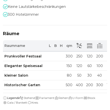
Keine Lautstärkebeschränkungen
300 Hotelzimmer
Räume
Raumname
L
B
H
qm
Prunkvoller Festsaal
300
250
120
200
8
Eleganter Speisesaal
150
120
60
100
4
kleiner Salon
80
50
30
40
2
Historischer Garten
500
400
200
300
1
Legende
Stehend
Parlament
Reihen
U-Form
Block
Gala / Bankett
Kreis