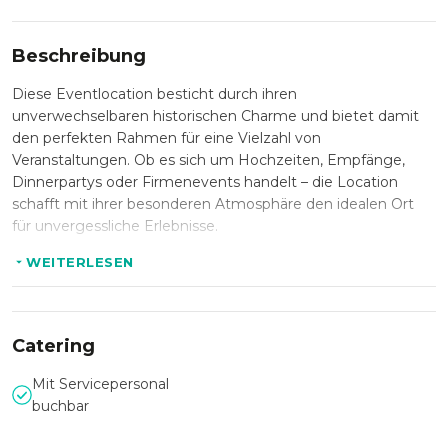
Beschreibung
Diese Eventlocation besticht durch ihren
unverwechselbaren historischen Charme und bietet damit
den perfekten Rahmen für eine Vielzahl von
Veranstaltungen. Ob es sich um Hochzeiten, Empfänge,
Dinnerpartys oder Firmenevents handelt – die Location
schafft mit ihrer besonderen Atmosphäre den idealen Ort
für unvergessliche Erlebnisse.
Die Räumlichkeiten sind tief in der Geschichte verwurzelt
WEITERLESEN
und tragen den Geist vergangener Zeiten in sich. Dieser
historische Kontext verleiht jeder Veranstaltung eine
besondere Note und hebt sie von gewöhnlichen Events ab.
Catering
Die authentische Umgebung, geprägt von
architektonischen Details und geschichtsträchtigen
Mit Servicepersonal
Elementen, lässt die Gäste in eine andere Epoche
buchbar
eintauchen und sorgt für ein einzigartiges Erlebnis.