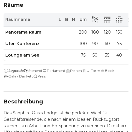
Räume
Raumname
L
B
H
qm
Panorama Raum
200
180
120
150
7
Ufer-Konferenz
100
90
60
75
4
Lounge am See
75
50
35
40
2
Legende
Stehend
Parlament
Reihen
U-Form
Block
Gala / Bankett
Kreis
Beschreibung
Das Sapphire Oasis Lodge ist die perfekte Wahl für
Geschäftsreisende, die nach einem idealen Rückzugsort
suchen, um Arbeit und Entspannung zu vereinen. Direkt am