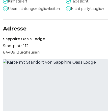
Klimatisiert
Tageslicht
erholsamen Spaziergängen oder Bootstouren einlädt. Für
Übernachtungsmöglichkeiten
Nicht partytauglich
diejenigen, die sich nach Ruhe und Erholung sehnen, bietet
der Blick auf das sanft plätschernde Wasser des Sees und
die beruhigenden Geräusche der Natur eine perfekte
Kulisse, um abzuschalten und neue Energie zu tanken.
Adresse
Sapphire Oasis Lodge
Stadtplatz 112
84489 Burghausen