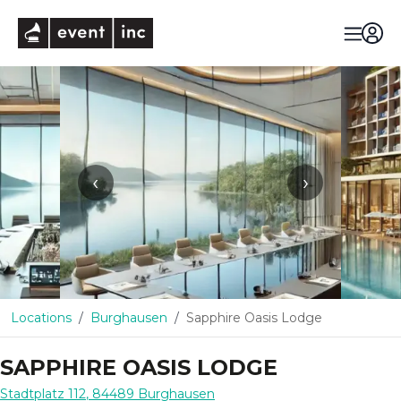
eventinc
‹
›
Locations
Burghausen
Sapphire Oasis Lodge
SAPPHIRE OASIS LODGE
Stadtplatz 112
,
84489
Burghausen