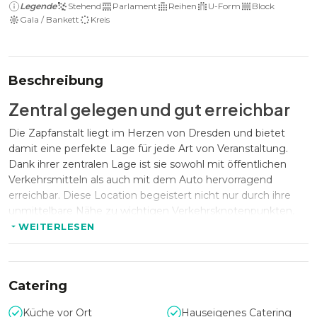
Legende
Stehend
Parlament
Reihen
U-Form
Block
Gala / Bankett
Kreis
Beschreibung
Zentral gelegen und gut erreichbar
Die Zapfanstalt liegt im Herzen von Dresden und bietet
damit eine perfekte Lage für jede Art von Veranstaltung.
Dank ihrer zentralen Lage ist sie sowohl mit öffentlichen
Verkehrsmitteln als auch mit dem Auto hervorragend
erreichbar. Diese Location begeistert nicht nur durch ihre
unmittelbare Nähe zu wichtigen Verkehrsknotenpunkten,
sondern auch durch ihre vielfältigen Möglichkeiten für
WEITERLESEN
Unternehmensveranstaltungen und private Feiern.
Catering
Flexible Kapazitäten für
verschiedene Anlässe
Küche vor Ort
Hauseigenes Catering