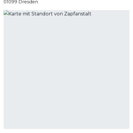
01099 Dresden
stilvolles Ambiente, das zum Feiern und Verweilen einlädt.
Einzigartiger Stil und besondere
Features
Die Zapfanstalt besticht durch ihren einzigartigen Stil, der
eine gelungene Mischung aus rustikalem Charme und
modernem Design darstellt. Die stilvolle Einrichtung,
kombiniert mit modernen technischen Einrichtungen,
schafft eine einladende und professionelle Atmosphäre. Ein
besonderes Highlight der Location ist die hauseigene
Brauanlage, die jede Veranstaltung zu etwas ganz
Besonderem macht und Gästen ein unvergessliches
Erlebnis bietet.