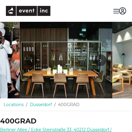
eventinc
‹
›
Locations
Düsseldorf
400GRAD
400GRAD
Berliner Allee / Ecke Steinstraße 33
,
40212
Düsseldorf
/