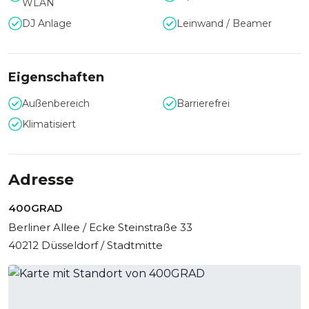
WLAN
Das 400GRAD können Sie außerhalb der Öffnungszeiten
DJ Anlage
Leinwand / Beamer
des Bistros montags bis freitags
ab 18 Uhr
und sonntags
ganztägig buchen.
Eigenschaften
Außenbereich
Barrierefrei
Klimatisiert
Adresse
400GRAD
Berliner Allee / Ecke Steinstraße 33
40212 Düsseldorf / Stadtmitte