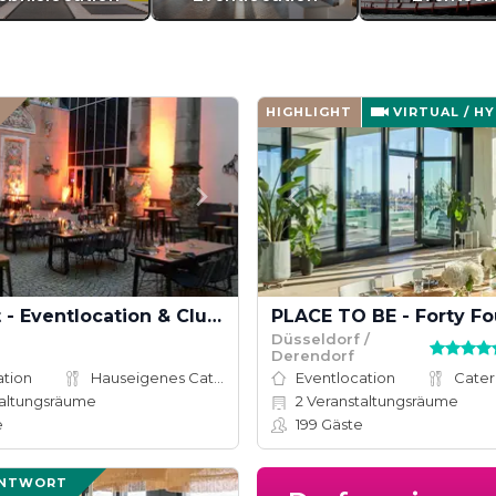
HIGHLIGHT
VIRTUAL / H
The Eight - Eventlocation & Club in Düsseldorf
PLACE TO BE - Forty Fo
Düsseldorf /
Derendorf
ation
Hauseigenes Catering
Eventlocation
Cater
altungsräume
2
Veranstaltungsräume
e
199
Gäste
ANTWORT