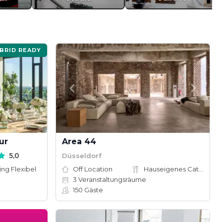
YBRID READY
ur
Area 44
5,0
Düsseldorf
ing Flexibel
Off Location
Hauseigenes Catering
3
Veranstaltungsräume
150
Gäste