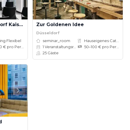
Design Offices Düsseldorf Kaiserteich
Zur Goldenen Idee
Düsseldorf
ing Flexibel
seminar_room
Hauseigenes Catering
80–150 € pro Person
1
Veranstaltungsräume
50–100 € pro Person
25
Gäste
d