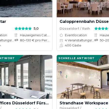
tar
Galopprennbahn Düsse
5,0
Düsseldorf / Rath
ation
Hauseigenes Catering
Eventlocation
ungsräume
80–130 € pro Person
4
Veranstaltungsräume
e
400
Gäste
ANTWORT
SCHNELLE ANTWORT
Design Offices Düsseldorf Fürst und Friedrich
Strandhase Workspace
/
Düsseldorf /