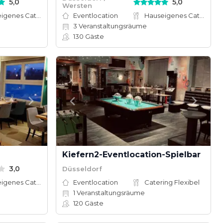
5,0
5,0
Wersten
Hauseigenes Catering
Eventlocation
Hauseigenes Catering
3
Veranstaltungsräume
130
Gäste
Kiefern2-Eventlocation-Spielbar
3,0
Düsseldorf
Hauseigenes Catering
Eventlocation
Catering Flexibel
1
Veranstaltungsräume
120
Gäste