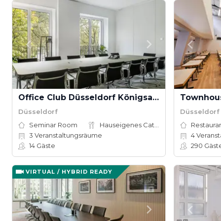
Office Club Düsseldorf Königsallee
Düsseldorf
Düsseldorf
Seminar Room
Hauseigenes Catering
Restauran
3
Veranstaltungsräume
4
Veranst
14
Gäste
290
Gäst
VIRTUAL / HYBRID READY