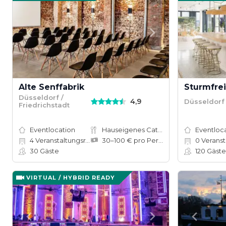
Alte Senffabrik
Sturmfre
Düsseldorf /
4,9
Düsseldorf
Friedrichstadt
Eventlocation
Hauseigenes Catering
Eventloc
4
Veranstaltungsräume
30–100 € pro Person
0
Veranstal
30
Gäste
120
Gäste
VIRTUAL / HYBRID READY