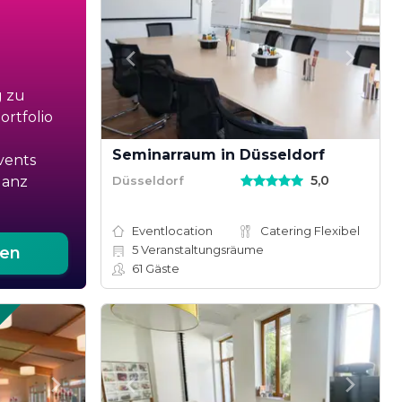
g zu
rtfolio
Seminarraum in Düsseldorf
vents
5,0
Düsseldorf
ganz
Eventlocation
Catering Flexibel
5
Veranstaltungsräume
ten
61
Gäste