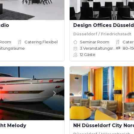
udio
Düsseldorf / Friedrichstadt
 Room
Catering Flexibel
Seminar Room
Cater
altungsräume
3
Veranstaltungsräume
12
Gäste
cht Melody
NH Düsseldorf City Nor
Düsseldorf / Mörsenbroich