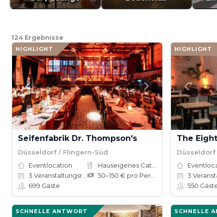
124
Ergebnisse
HIGHLIGHT
HIGHLIGHT
Seifenfabrik Dr. Thompson's
Düsseldorf / Flingern-Süd
Düsseldorf
Eventlocation
Hauseigenes Catering
Eventloc
3
Veranstaltungsräume
50–150 € pro Person
3
Veranst
699
Gäste
550
Gäst
SCHNELLE ANTWORT
SCHNELLE 