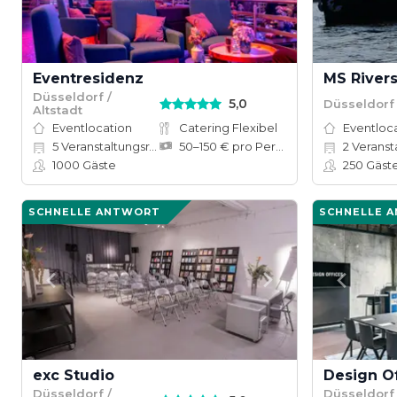
Eventresidenz
MS Rivers
Düsseldorf /
5,0
Düsseldorf
Altstadt
Eventlocation
Catering Flexibel
Eventloc
5
Veranstaltungsräume
50–150 € pro Person
2
Veranstalt
1000
Gäste
250
Gäst
SCHNELLE ANTWORT
SCHNELLE 
exc Studio
Düsseldorf /
Düsseldorf 