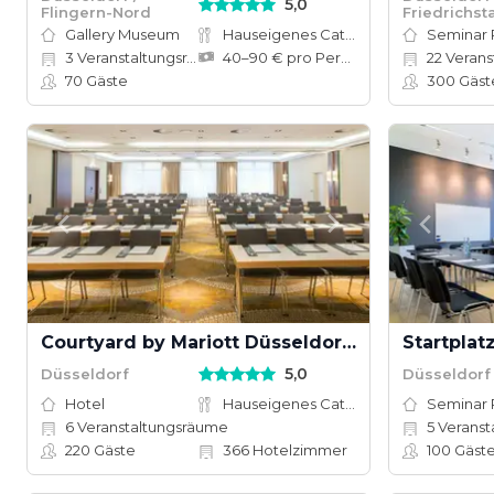
5,0
Flingern-Nord
Friedrichst
Gallery Museum
Hauseigenes Catering
Seminar
3
Veranstaltungsräume
40–90 € pro Person
22
Verans
70
Gäste
300
Gäst
Courtyard by Mariott Düsseldorf Seestern
Startplat
5,0
Düsseldorf
Düsseldorf
Hotel
Hauseigenes Catering
Seminar
6
Veranstaltungsräume
5
Veranst
220
Gäste
366
Hotelzimmer
100
Gäst