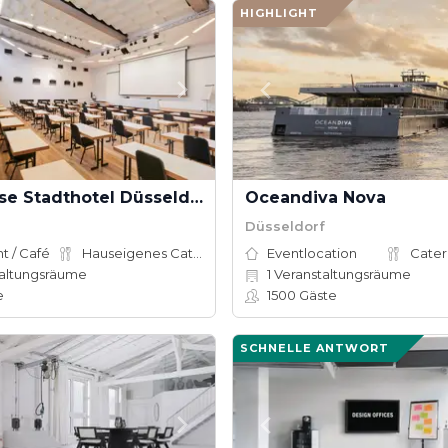
HIGHLIGHT
Townhouse Stadthotel Düsseldorf
Oceandiva Nova
Düsseldorf
t / Café
Hauseigenes Catering
Eventlocation
Cater
altungsräume
1
Veranstaltungsräume
e
1500
Gäste
SCHNELLE ANTWORT