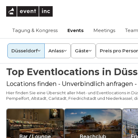
eventinc
Tagung & Kongress
Events
Meetings
Team
Düsseldorf
Anlass
Gäste
Preis pro Perso
Top Eventlocations in Düss
Locations finden - Unverbindlich anfragen -
Hier finden Sie eine Übersicht aller Miet- und Eventlocations in 
Pempelfort, Altstadt, Carlstadt, Friedrichstadt und Niederkassel, d
Bar / Lounge
Beachclub
Er