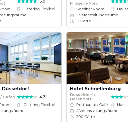
5,0
adt
Flingern-Nord
 Room
Catering Flexibel
Seminar Room
taltungsräume
2
Veranstaltungsräume
e
12
Gäste
z Düsseldorf
Hotel Schnellenburg
Düsseldorf /
4,3
 / Hafen
Derendorf
 Room
Catering Flexibel
Restaurant / Café
altungsräume
4
Veranstaltungsräume
e
200
Gäste