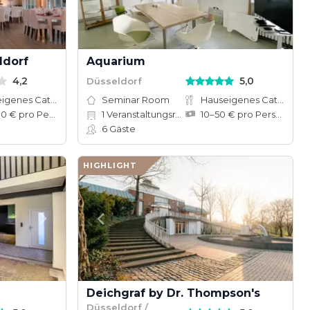
ldorf
Aquarium
4,2
5,0
Düsseldorf
Hauseigenes Catering
Seminar Room
Hauseigenes Catering
50–200 € pro Person
1
Veranstaltungsräume
10–50 € pro Person
6
Gäste
HIGHLIGHT
Deichgraf by Dr. Thompson's
Düsseldorf /