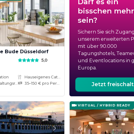
Darf es ein
bisschen mehr
sein?
Sichern Sie sich Zugan
unserem erweiterten Po
mit über 90.000
ie Bude Düsseldorf
Tagungshotels, Teame
5,0
und Eventlocations in 
Europa.
ation
Hauseigenes Catering
tungsräume
35–150 € pro Person
Jetzt freischal
VIRTUAL / HYBRID READY