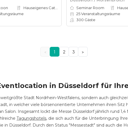
toon
Hauseigenes Catering
Seminar Room
altungsräume
25
Veranstaltungsräume
300
Gäste
<
1
2
3
>
Eventlocation in
Düsseldorf
für Ihr
zweitgrößte Stadt Nordrhein-Westfalens, sondern auch gleichzei
adt, in welcher viele börsenorientierte Unternehmen ihren Sitz 
n Salon. Insgesamt lockt die Messe Düsseldorf jährlich rund 1,4
hlreiche
Tagungshotels
, die sich auch für die Unterbringung Ih
ie in Düsseldorf. Durch den Status "Messestadt" sind auch die 