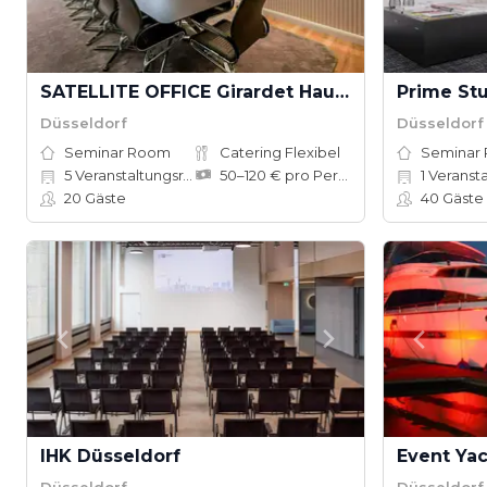
SATELLITE OFFICE Girardet Haus Königsallee
Prime St
Düsseldorf
Düsseldorf
Seminar Room
Catering Flexibel
Seminar
5
Veranstaltungsräume
50–120 € pro Person
1
Veranst
20
Gäste
40
Gäste
IHK Düsseldorf
Event Ya
Düsseldorf
Düsseldorf