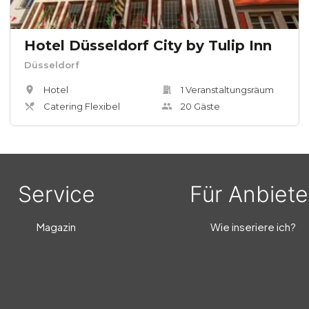
Hotel Düsseldorf City by Tulip Inn
Düsseldorf
Hotel
1
Veranstaltungsräum
Catering Flexibel
20
Gäste
Service
Für Anbiete
Magazin
Wie inseriere ich?