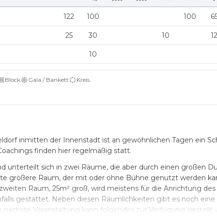
122
100
100
6
25
30
10
1
10
Block
Gala / Bankett
Kreis
dorf inmitten der Innenstadt ist an gewöhnlichen Tagen ein Sc
oachings finden hier regelmäßig statt.
d unterteilt sich in zwei Räume, die aber durch einen großen D
erste größere Raum, der mit oder ohne Bühne genutzt werden k
 zweiten Raum, 25m² groß, wird meistens für die Anrichtung des
alls gestattet. Neben diesen Räumlichkeiten gibt es noch eine
re nächste Veranstaltung kann folgendes zur Verfügung gestellt