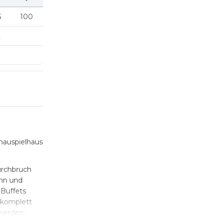
5
100
2
hauspielhaus
urchbruch
ann und
 Buffets
 komplett
 werden: