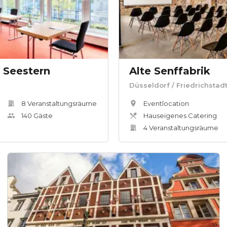
 Seestern
Alte Senffabrik
Düsseldorf
/ Friedrichstad
8
Veranstaltungsräum
e
Eventlocation
140
Gäste
Hauseigenes Catering
4
Veranstaltungsräum
e