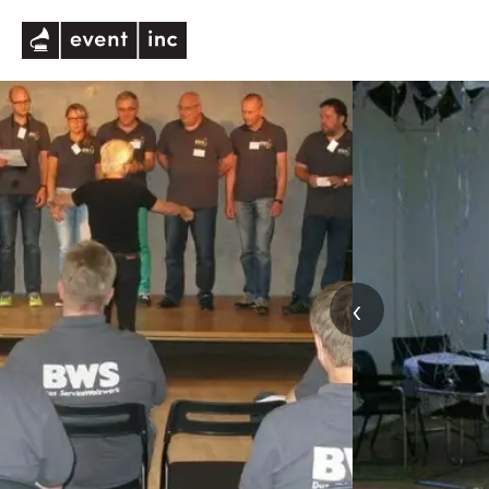
eventinc
‹