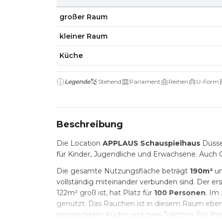
großer Raum
kleiner Raum
Küche
Legende
Stehend
Parlament
Reihen
U-Form
Beschreibung
Die Location
APPLAUS Schauspielhaus
Düssel
für Kinder, Jugendliche und Erwachsene. Auch C
Die gesamte Nutzungsfläche beträgt
190m²
un
vollständig miteinander verbunden sind. Der 
122m² groß ist, hat Platz für
100 Personen
. Im
genutzt. Das Rauchen ist in diesem Raum ebenf
eingerichtete Küche und zwei Toiletten. Für Ih