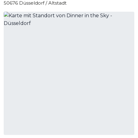
50676 Düsseldorf / Altstadt
Key Facts
ab 12.000 €, bzw. Preis auf Anfrage
sitzend 22 Personen (pro Flug)
nur mietbar bis zu einer Einsatzdauer von 8 h
max. 16 Flüge am Tag