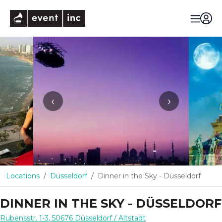
eventinc
‹
›
Locations
Düsseldorf
Dinner in the Sky - Düsseldorf
DINNER IN THE SKY - DÜSSELDORF
Rubensstr. 1-3
,
50676
Düsseldorf
/ Altstadt