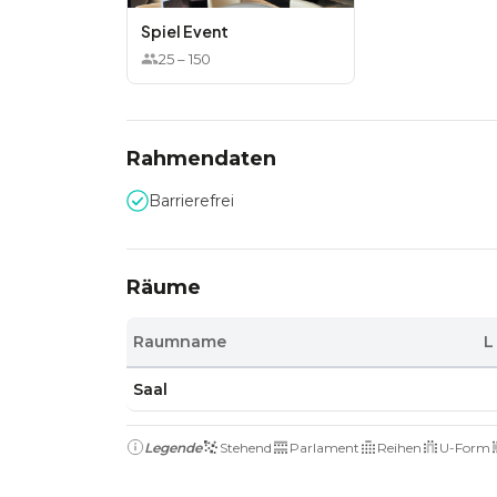
Spiel Event
25
–
150
Rahmendaten
Barrierefrei
Räume
Raumname
L
Saal
Legende
Stehend
Parlament
Reihen
U-Form