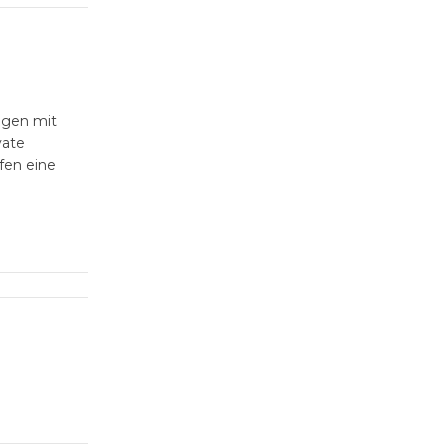
ungen mit
vate
fen eine
ents lassen
teraktion