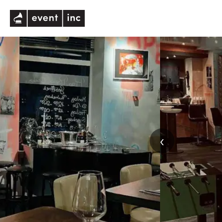
eventinc
‹