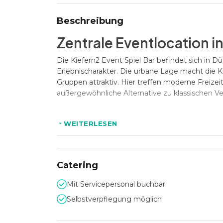
Beschreibung
Zentrale Eventlocation i
Die Kiefern2 Event Spiel Bar befindet sich in 
Erlebnischarakter. Die urbane Lage macht die K
Gruppen attraktiv. Hier treffen moderne Freiz
außergewöhnliche Alternative zu klassischen V
WEITERLESEN
Platz für Events mit bis 
Mit einer Kapazität von bis zu 150 Gästen eignet
Veranstaltungsformate. Firmenfeiern, Teambuil
Catering
sich hier flexibel umsetzen. Die offene Gestal
und gemeinsames Erleben im Mittelpunkt steh
Mit Servicepersonal buchbar
Selbstverpflegung möglich
Aktiver Stil mit hohem U