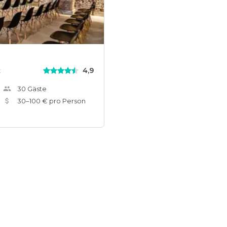
4,9
t
30
Gäste
30
–
100
€ pro Person