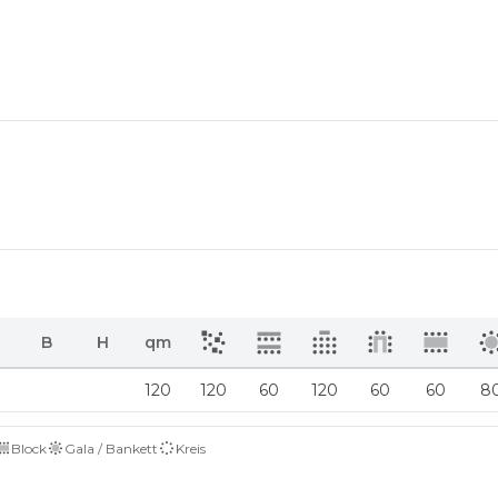
B
H
qm
120
120
60
120
60
60
8
Block
Gala / Bankett
Kreis