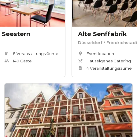
 Seestern
Alte Senffabrik
Düsseldorf
/ Friedrichstad
8
Veranstaltungsräum
e
Eventlocation
140
Gäste
Hauseigenes Catering
4
Veranstaltungsräum
e