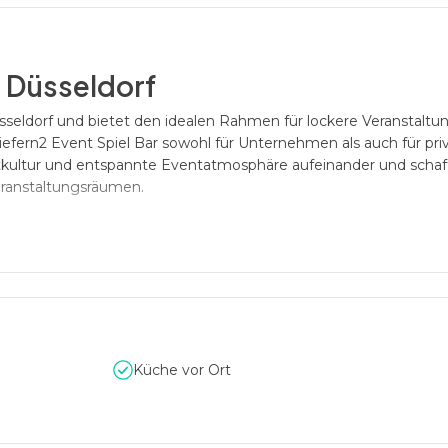
n Düsseldorf
Düsseldorf und bietet den idealen Rahmen für lockere Veranstalt
iefern2 Event Spiel Bar sowohl für Unternehmen als auch für pri
eitkultur und entspannte Eventatmosphäre aufeinander und schaf
eranstaltungsräumen.
zu 150 Personen
 sich die Kiefern2 Event Spiel Bar für unterschiedlichste
dings, Geburtstage, Vereinsveranstaltungen oder Networking-Ev
tung ermöglicht abwechslungsreiche Eventkonzepte, bei denen In
en.
Küche vor Ort
nterhaltungswert