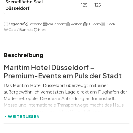
Szenefläche Saal
125
125
Düsseldorf
Legende
Stehend
Parlament
Reihen
U-Form
Block
Gala / Bankett
Kreis
Beschreibung
Maritim Hotel Düsseldorf –
Premium-Events am Puls der Stadt
Das Maritim Hotel Düsseldorf überzeugt mit einer
außergewöhnlich vernetzten Lage direkt am Flughafen der
Modemetropole. Die ideale Anbindung an Innenstadt,
Messe und internationale Transportwege macht das Haus
zu einem strategisch perfekten Veranstaltungsort für
WEITERLESEN
geschäftliche Events aller Art. Durch seine moderne
Architektur und eindrucksvolle Glasfassade setzt das Maritim
Hotel Düsseldorf bereits beim Ankommen ein stilvolles