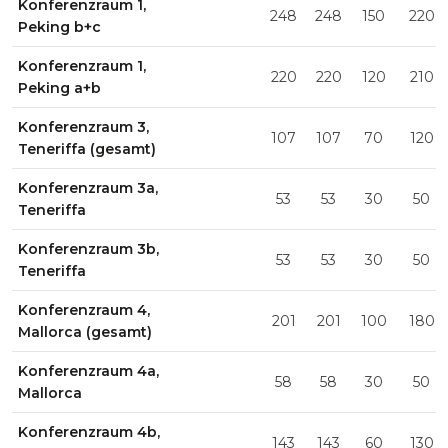
Konferenzraum 1,
248
248
150
220
Peking b+c
Konferenzraum 1,
220
220
120
210
Peking a+b
Konferenzraum 3,
107
107
70
120
Teneriffa (gesamt)
Konferenzraum 3a,
53
53
30
50
Teneriffa
Konferenzraum 3b,
53
53
30
50
Teneriffa
Konferenzraum 4,
201
201
100
180
Mallorca (gesamt)
Konferenzraum 4a,
58
58
30
50
Mallorca
Konferenzraum 4b,
143
143
60
130