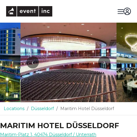
eventinc
‹
›
Locations
Düsseldorf
Maritim Hotel Düsseldorf
MARITIM HOTEL DÜSSELDORF
Maritim-Platz 1
,
40474
Düsseldorf
/ Unterrath