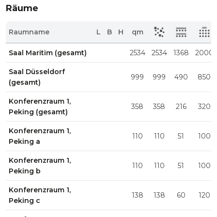
Räume
Raumname
L
B
H
qm
Saal Maritim (gesamt)
2534
2534
1368
2000
Saal Düsseldorf
999
999
490
850
(gesamt)
Konferenzraum 1,
358
358
216
320
Peking (gesamt)
Konferenzraum 1,
110
110
51
100
Peking a
Konferenzraum 1,
110
110
51
100
Peking b
Konferenzraum 1,
138
138
60
120
Peking c