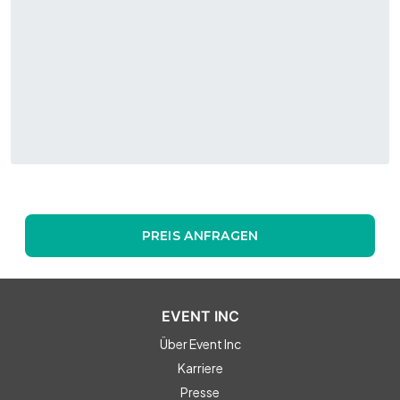
Lage macht die Plange Mühle FUENF zu einer der
eindrucksvollsten Eventlocations in Düsseldorf.
PREIS ANFRAGEN
EVENT INC
Über Event Inc
Karriere
Presse