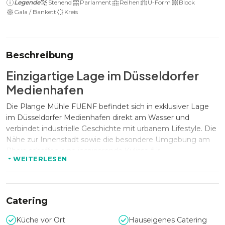
Legende
Stehend
Parlament
Reihen
U-Form
Block
Gala / Bankett
Kreis
Beschreibung
Einzigartige Lage im Düsseldorfer
Medienhafen
Die Plange Mühle FUENF befindet sich in exklusiver Lage
im Düsseldorfer Medienhafen direkt am Wasser und
verbindet industrielle Geschichte mit urbanem Lifestyle. Die
Nähe zur Innenstadt sowie die besondere Umgebung am
Rhein schaffen eine inspirierende Kulisse für
WEITERLESEN
Firmenveranstaltungen mit besonderem Anspruch. Die
historische Mühlenarchitektur verleiht der Location einen
unverwechselbaren Charakter und hebt sie deutlich von
klassischen Eventflächen ab.
Catering
Küche vor Ort
Hauseigenes Catering