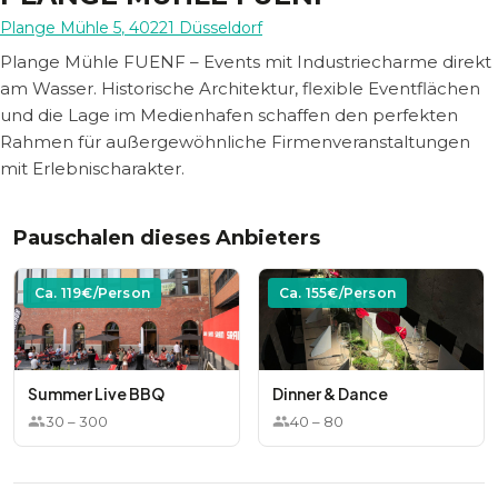
Plange Mühle 5
,
40221
Düsseldorf
Plange Mühle FUENF – Events mit Industriecharme direkt
am Wasser. Historische Architektur, flexible Eventflächen
und die Lage im Medienhafen schaffen den perfekten
Rahmen für außergewöhnliche Firmenveranstaltungen
mit Erlebnischarakter.
Pauschalen dieses Anbieters
Ca.
119
€/Person
Ca.
155
€/Person
Summer Live BBQ
Dinner & Dance
30
–
300
40
–
80