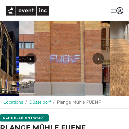
eventinc
‹
›
Locations
Düsseldorf
Plange Mühle FUENF
SCHNELLE ANTWORT
PLANGE MÜHLE FUENF