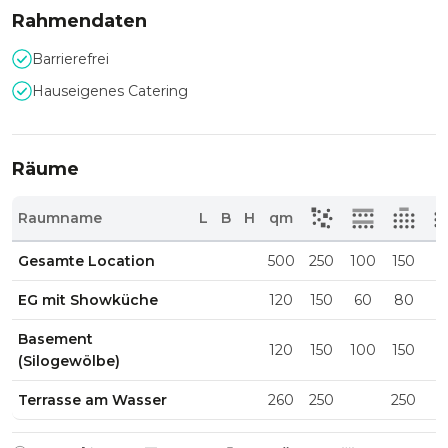
Rahmendaten
Barrierefrei
Hauseigenes Catering
Räume
Raumname
L
B
H
qm
Gesamte Location
500
250
100
150
2
EG mit Showküche
120
150
60
80
1
Basement
120
150
100
150
2
(Silogewölbe)
Terrasse am Wasser
260
250
250
2