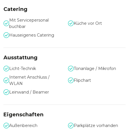
umfangreiche Ausstattung und Organisation und bieten
Catering
Ihnen viele weitere Vorteile. Das eindrucksvolle Gebäude
bietet Ihnen lichtdurchflutete Tagungsräumlichkeiten und
Mit Servicepersonal
ein modernes Restaurant für unvergessliche Erlebnisse.
Küche vor Ort
buchbar
Sie suchen eine Eventlocation in Essen? Schauen Sie doch
Hauseigenes Catering
mal im
BEW Bildungszentrum Essen
vorbei.
Ausstattung
Licht-Technik
Tonanlage / Mikrofon
Internet Anschluss /
Flipchart
WLAN
Leinwand / Beamer
Eigenschaften
Außenbereich
Parkplätze vorhanden