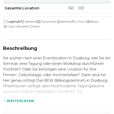
Gesamte Location
150
100
Legende
Stehend
Parlament
Reihen
U-Form
Block
Gala / Bankett
Kreis
Beschreibung
Sie suchen nach einer Eventlocation in Duisburg, weil Sie ein
Seminar, eine Tagung oder einen Workshop durchführen
möchten? Oder Sie benötigen eine Location für Ihre
Firmen-, Geburtstags- oder Hochzeitsfeier? Dann sind Sie
hier genau richtig! Das BEW Bildungszentrum in Duisburg-
Rheinhausen verfügt über hochmoderne Tagungsräume
sowie ein eigenes Restaurant und Bistro. Für
Übernachtungen stehen Ihnen und Ihren Gästen zudem 60
WEITERLESEN
Hotelzimmer zur Verfügung.
Ein erstklassiges Team kümmert sich um eine