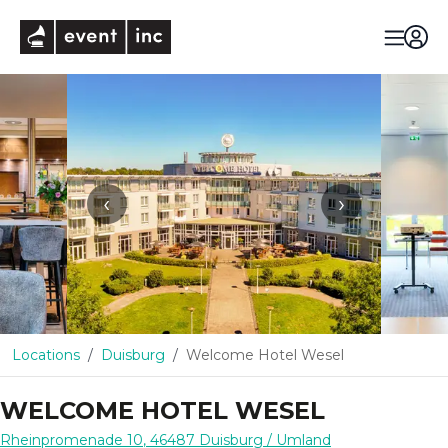
eventinc
‹
›
Locations
Duisburg
Welcome Hotel Wesel
WELCOME HOTEL WESEL
Rheinpromenade 10
,
46487
Duisburg
/ Umland