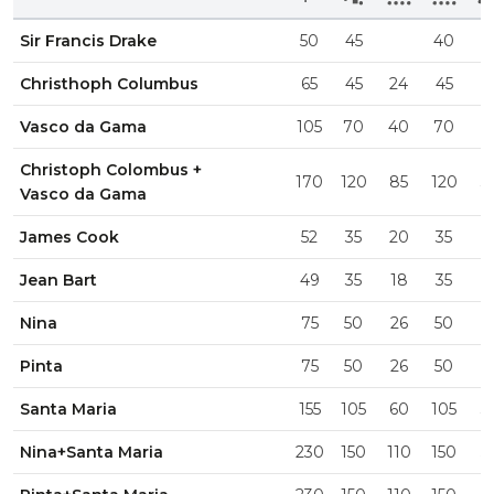
Sir Francis Drake
50
45
40
1
Christhoph Columbus
65
45
24
45
1
Vasco da Gama
105
70
40
70
2
Christoph Colombus +
170
120
85
120
3
Vasco da Gama
James Cook
52
35
20
35
1
Jean Bart
49
35
18
35
1
Nina
75
50
26
50
2
Pinta
75
50
26
50
2
Santa Maria
155
105
60
105
3
Nina+Santa Maria
230
150
110
150
5