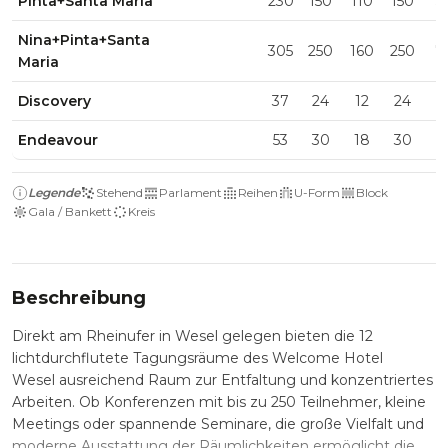
Pinta+Santa Maria
230
150
110
150
5
Nina+Pinta+Santa
305
250
160
250
7
Maria
Discovery
37
24
12
24
1
Endeavour
53
30
18
30
1
Legende
Stehend
Parlament
Reihen
U-Form
Block
Gala / Bankett
Kreis
Beschreibung
Direkt am Rheinufer in Wesel gelegen bieten die 12
lichtdurchflutete Tagungsräume des Welcome Hotel
Wesel ausreichend Raum zur Entfaltung und konzentriertes
Arbeiten. Ob Konferenzen mit bis zu 250 Teilnehmer, kleine
Meetings oder spannende Seminare, die große Vielfalt und
moderne Ausstattung der Räumlichkeiten ermöglicht die