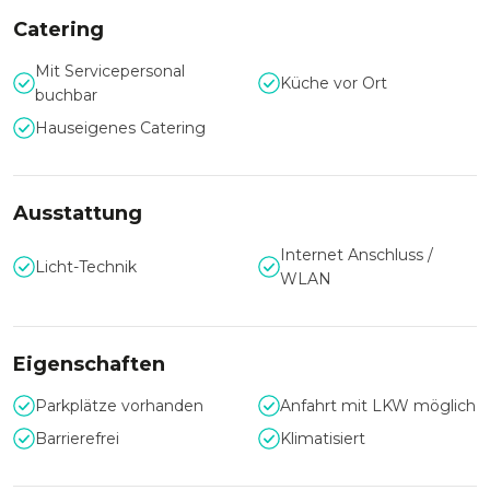
Größe angeboten werden können. Ein Highlight ist hier die
Catering
Kutschendurchfahrt, in der an langen Tafeln in historisch-
maritimem Ambiente gefeiert werden kann. Die Captains-
Mit Servicepersonal
Küche vor Ort
Lounge im kleinen Fachwerkhaus ist im britischen Stil
buchbar
eingerichtet und dient als Bar-Lounge, die eine weitere tolle
Hauseigenes Catering
Möglichkeit bietet, Ihr Event individuell zu gestalten.
Sie sind auf der Suche nach einer anderen Toplocation am
Flensburger Hafen? Dann schauen Sie doch auch im
Hotel
Ausstattung
Hafen Flensburg
vorbei!
Internet Anschluss /
Licht-Technik
WLAN
Eigenschaften
Parkplätze vorhanden
Anfahrt mit LKW möglich
Barrierefrei
Klimatisiert