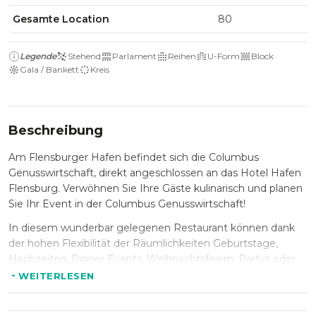
Gesamte Location
80
Legende
Stehend
Parlament
Reihen
U-Form
Block
Gala / Bankett
Kreis
Beschreibung
Am Flensburger Hafen befindet sich die Columbus
Genusswirtschaft, direkt angeschlossen an das Hotel Hafen
Flensburg. Verwöhnen Sie Ihre Gäste kulinarisch und planen
Sie Ihr Event in der Columbus Genusswirtschaft!
In diesem wunderbar gelegenen Restaurant können dank
der hohen Flexibilität der Räumlichkeiten Geburtstage,
Hochzeiten, Dinner Events, Weihnachtsfeiern, Partys oder
Firmenevents ausgerichtet werden.
WEITERLESEN
Die Columbus Genusswirtschaft hat Platz für bis zu 80
Personen, da verschiedene Bereiche unterschiedlichster