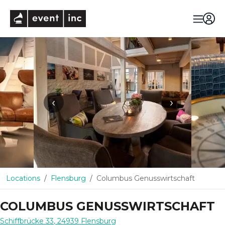
eventinc
‹
›
Locations
Flensburg
Columbus Genusswirtschaft
COLUMBUS GENUSSWIRTSCHAFT
Schiffbrücke 33
,
24939
Flensburg