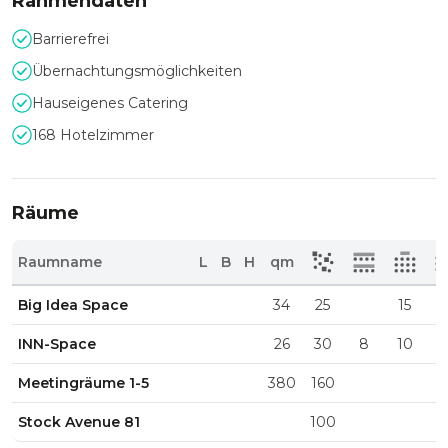
Rahmendaten
Barrierefrei
Übernachtungsmöglichkeiten
Hauseigenes Catering
168 Hotelzimmer
Räume
Raumname
L
B
H
qm
Big Idea Space
34
25
15
INN-Space
26
30
8
10
Meetingräume 1-5
380
160
Stock Avenue 81
100