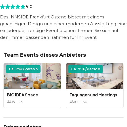
5,0
Das INNSIDE Frankfurt Ostend bietet mit einem
geradlinigen Design und einer modernen Ausstattung eine
einladende, trendige Eventlocation. Freuen Sie sich auf
den immer passenden Rahmen für Ihr Event.
Team Events dieses Anbieters
Ca.
79
€/Person
Ca.
79
€/Person
BIG IDEA Space
Tagungen und Meetings
15
–
25
10
–
130