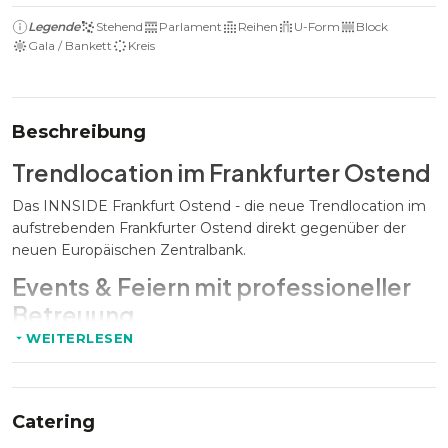
Legende
Stehend
Parlament
Reihen
U-Form
Block
Gala / Bankett
Kreis
Beschreibung
Trendlocation im Frankfurter Ostend
Das INNSIDE Frankfurt Ostend - die neue Trendlocation im
aufstrebenden Frankfurter Ostend direkt gegenüber der
neuen Europäischen Zentralbank.
Events & Feiern mit professioneller
Betreuung
WEITERLESEN
Im INNSIDE Frankfurt Ostend finden bis zu 120 Personen
Platz. Egal ob Firmenevent oder private Feier, ein
erstklassiges Veranstaltungsteam wird Sie sowohl im Vorfeld
als auch während der Veranstaltung professionell
Catering
unterstützen. Im Sommer lädt die traumhafte Terrasse mit