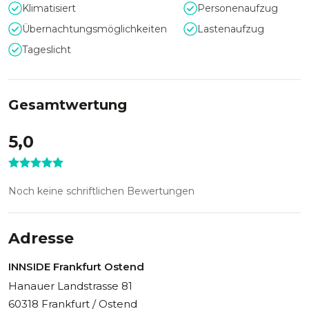
Klimatisiert
Personenaufzug
Der passende Rahmen für Ihr Event
Übernachtungsmöglichkeiten
Lastenaufzug
Das INNSIDE Frankfurt Ostend schafft den richtigen
Tageslicht
Rahmen für jedes Event, auch individuell angepasst auf Ihre
Veranstaltung!
Wenn du magst, kann ich die Überschriften auch noch
Gesamtwertung
kürzer, emotionaler oder mehr im Marketing-Stil
formulieren.
5,0
Noch keine schriftlichen Bewertungen
Adresse
INNSIDE Frankfurt Ostend
Hanauer Landstrasse 81
60318 Frankfurt / Ostend