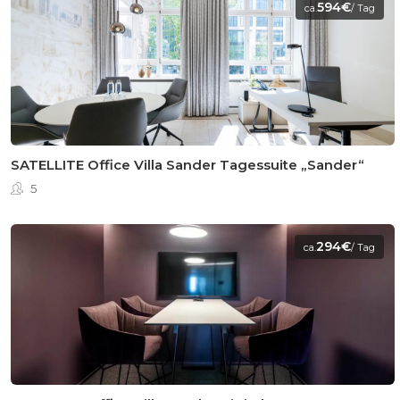
594€
ca.
/ Tag
SATELLITE Office Villa Sander Tagessuite „Sander“
5
294€
ca.
/ Tag