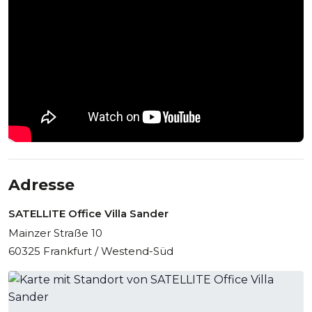
Unterschied machen
Neben ihrer exquisiten Lage und Ausstattung punktet die
Location mit erstklassigem Service und einer inspirierenden
Arbeitsumgebung. Die Kombination aus historischer Villa
und modernem Business-Konzept macht die Villa Sander zu
einer einzigartigen Event-Location in Frankfurt.
Adresse
SATELLITE Office Villa Sander
Mainzer Straße 10
60325 Frankfurt / Westend-Süd