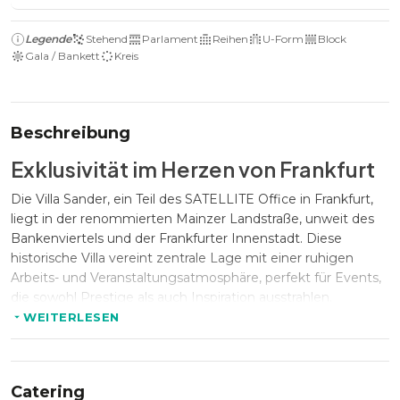
Legende
Stehend
Parlament
Reihen
U-Form
Block
Gala / Bankett
Kreis
Beschreibung
Exklusivität im Herzen von Frankfurt
Die Villa Sander, ein Teil des SATELLITE Office in Frankfurt,
liegt in der renommierten Mainzer Landstraße, unweit des
Bankenviertels und der Frankfurter Innenstadt. Diese
historische Villa vereint zentrale Lage mit einer ruhigen
Arbeits- und Veranstaltungsatmosphäre, perfekt für Events,
die sowohl Prestige als auch Inspiration ausstrahlen.
WEITERLESEN
Maßgeschneiderte Eleganz für
Events
Catering