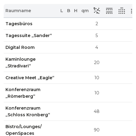
Raumname
L
B
H
qm
Tagesbüros
2
Tagessuite „Sander“
5
Digital Room
4
Kaminlounge
20
„Stradivari“
Creative Meet „Eagle“
10
Konferenzraum
10
„Römerberg“
Konferenzraum
48
„Schloss Kronberg“
Bistro/Lounges/
90
OpenSpaces