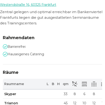
Westendstraße 16
,
60325
Frankfurt
Zentral gelegen und optimal erreichbar im Bankenviertel
Frankfurts liegen die gut ausgestatteten Seminarräume
des Trainingscenters.
Rahmendaten
Barrierefrei
Hauseigenes Catering
Räume
Raumname
L
B
H
qm
Skyper
33
8
6
8
6
Trianon
45
12
10
12
1