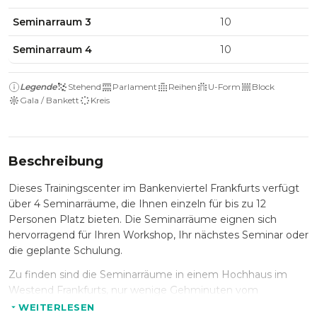
Seminarraum 3
10
Seminarraum 4
10
Legende
Stehend
Parlament
Reihen
U-Form
Block
Gala / Bankett
Kreis
Beschreibung
Dieses Trainingscenter im Bankenviertel Frankfurts verfügt
über 4 Seminarräume, die Ihnen einzeln für bis zu 12
Personen Platz bieten. Die Seminarräume eignen sich
hervorragend für Ihren Workshop, Ihr nächstes Seminar oder
die geplante Schulung.
Zu finden sind die Seminarräume in einem Hochhaus im
Westend Frankfurts, nur wenige Gehminuten vom
Hauptbahnhof entfernt. Und sind somit sowohl mit dem
WEITERLESEN