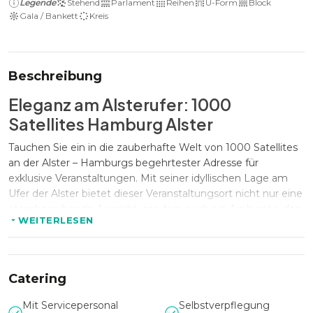
Legende
Stehend
Parlament
Reihen
U-Form
Block
Gala / Bankett
Kreis
Beschreibung
Eleganz am Alsterufer: 1000
Satellites Hamburg Alster
Tauchen Sie ein in die zauberhafte Welt von 1000 Satellites
an der Alster – Hamburgs begehrtester Adresse für
exklusive Veranstaltungen. Mit seiner idyllischen Lage am
Ufer der Alster bietet dieser Veranstaltungsort nicht nur eine
atemberaubende Aussicht, sondern auch ein Ambiente, das
WEITERLESEN
Eleganz und Modernität in perfekter Harmonie vereint.
Eine Kulisse der Extraklasse
Catering
Die Räumlichkeiten von 1000 Satellites Alster bieten Platz
Mit Servicepersonal
Selbstverpflegung
für Events jeder Art und Größe. Von Business-Meetings bis