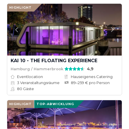
HIGHLIGHT
KAI 10 - THE FLOATING EXPERIENCE
4,9
Hamburg / Hammerbrook
Eventlocation
Hauseigenes Catering
3
Veranstaltungsräume
89–259 € pro Person
80
Gäste
HIGHLIGHT
TOP-ABWICKLUNG