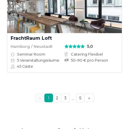
FrachtRaum Loft
5,0
Hamburg / Neustadt
Seminar Room
Catering Flexibel
5
Veranstaltungsräume
50–90 € pro Person
45
Gäste
…
<
1
2
3
5
>