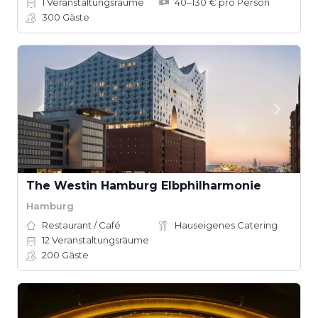
1
Veranstaltungsräume
40–130 € pro Person
300
Gäste
The Westin Hamburg Elbphilharmonie
Hamburg
Restaurant / Café
Hauseigenes Catering
12
Veranstaltungsräume
200
Gäste